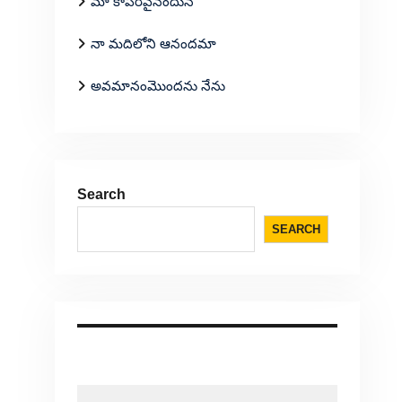
మా కాపరివైనందున
నా మదిలోని ఆనందమా
అవమానంమొందను నేను
Search
SEARCH