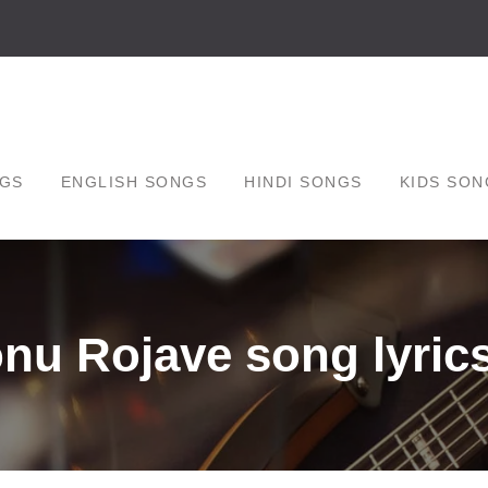
GS
ENGLISH SONGS
HINDI SONGS
KIDS SON
nu Rojave song lyrics