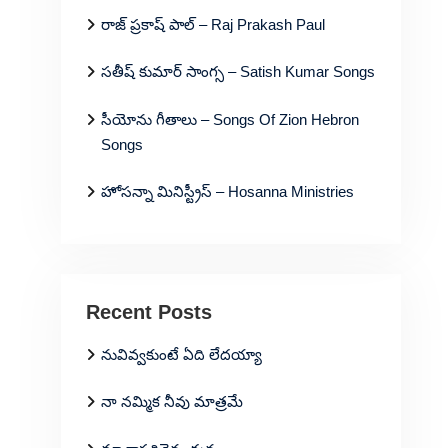
రాజ్ ప్రకాష్ పాల్ – Raj Prakash Paul
సతీష్ కుమార్ సాంగ్స – Satish Kumar Songs
సీయోను గీతాలు – Songs Of Zion Hebron
Songs
హోసన్నా మినిస్ట్రీస్ – Hosanna Ministries
Recent Posts
నువివ్వకుంటే ఏది లేదయ్యా
నా నమ్మిక నీవు మాత్రమే