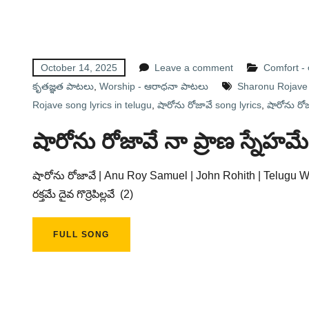
October 14, 2025
Leave a comment
Comfort 
కృతజ్ఞత పాటలు
,
Worship - ఆరాధనా పాటలు
Sharonu Rojave 
Rojave song lyrics in telugu
,
షారోను రోజావే song lyrics
,
షారోను రోజ
షారోను రోజావే నా ప్రాణ స్నేహమే
షారోను రోజావే | Anu Roy Samuel | John Rohith | Telugu Wor
రక్తమే దైవ గొర్రెపిల్లవే (2)
FULL SONG