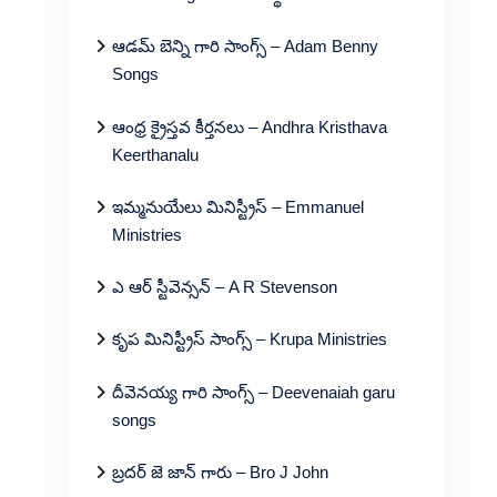
ఆడమ్ బెన్ని గారి సాంగ్స్ – Adam Benny
Songs
ఆంధ్ర క్రైస్తవ కీర్తనలు – Andhra Kristhava
Keerthanalu
ఇమ్మనుయేలు మినిస్ట్రీస్ – Emmanuel
Ministries
ఎ ఆర్ స్టీవెన్సన్ – A R Stevenson
కృప మినిస్ట్రీస్ సాంగ్స్ – Krupa Ministries
దీవెనయ్య గారి సాంగ్స్ – Deevenaiah garu
songs
బ్రదర్ జె జాన్ గారు – Bro J John