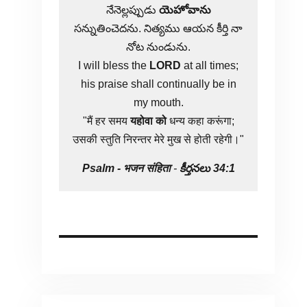
నేనెల్లప్పుడు
యెహోవాను
సన్నుతించెదను. నిత్యము ఆయన కీర్తి నా
నోట నుండును.
I will bless the
LORD
at all times;
his praise shall continually be in
my mouth.
"मैं हर समय
यहोवा
को
धन्य कहा करूंगा;
उसकी स्तुति निरन्तर मेरे मुख से होती रहेगी।"
Psalm -
भजन संहिता
-
కీర్తనలు 34:1