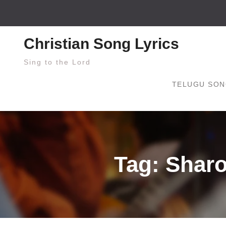
Skip
to
content
Christian Song Lyrics
Sing to the Lord
TELUGU SON
Tag: Sharo