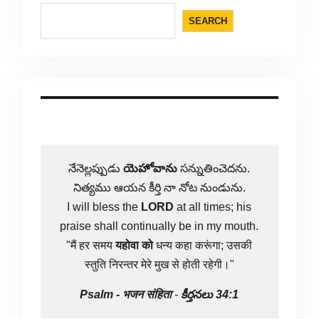
SEARCH
నేనెల్లప్పుడు
యెహోవాను
సన్నుతించెదను.
నిత్యము ఆయన కీర్తి నా నోట నుండును.
I will bless the
LORD
at all times; his
praise shall continually be in my mouth.
"मैं हर समय
यहोवा
को
धन्य कहा करूंगा; उसकी
स्तुति निरन्तर मेरे मुख से होती रहेगी।"
Psalm -
भजन संहिता
-
కీర్తనలు 34:1