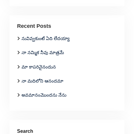
Recent Posts
నువివ్వకుంటే ఏది లేదయ్యా
నా నమ్మిక నీవు మాత్రమే
మా కాపరివైనందున
నా మదిలోని ఆనందమా
అవమానంమొందను నేను
Search