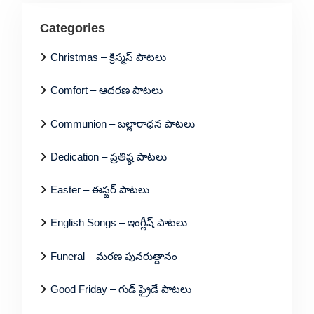
Categories
Christmas – క్రిస్మస్ పాటలు
Comfort – ఆదరణ పాటలు
Communion – బల్లారాధన పాటలు
Dedication – ప్రతిష్ఠ పాటలు
Easter – ఈస్టర్ పాటలు
English Songs – ఇంగ్లీష్ పాటలు
Funeral – మరణ పునరుత్దానం
Good Friday – గుడ్ ఫ్రైడే పాటలు