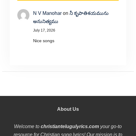
N V Manohar
on
నీ కృపాతిశయమును
అనునిత్యము
July 17, 2026
Nice songs
About Us
Welcome to
christiantelugulyrics.com
your go-to
resource for Christian song lyrics! Our mission is to