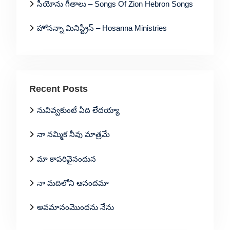
సీయోను గీతాలు – Songs Of Zion Hebron Songs
హోసన్నా మినిస్ట్రీస్ – Hosanna Ministries
Recent Posts
నువివ్వకుంటే ఏది లేదయ్యా
నా నమ్మిక నీవు మాత్రమే
మా కాపరివైనందున
నా మదిలోని ఆనందమా
అవమానంమొందను నేను