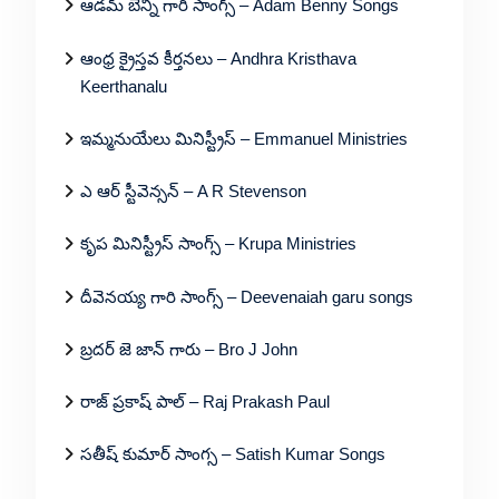
ఆడమ్ బెన్ని గారి సాంగ్స్ – Adam Benny Songs
ఆంధ్ర క్రైస్తవ కీర్తనలు – Andhra Kristhava
Keerthanalu
ఇమ్మనుయేలు మినిస్ట్రీస్ – Emmanuel Ministries
ఎ ఆర్ స్టీవెన్సన్ – A R Stevenson
కృప మినిస్ట్రీస్ సాంగ్స్ – Krupa Ministries
దీవెనయ్య గారి సాంగ్స్ – Deevenaiah garu songs
బ్రదర్ జె జాన్ గారు – Bro J John
రాజ్ ప్రకాష్ పాల్ – Raj Prakash Paul
సతీష్ కుమార్ సాంగ్స – Satish Kumar Songs