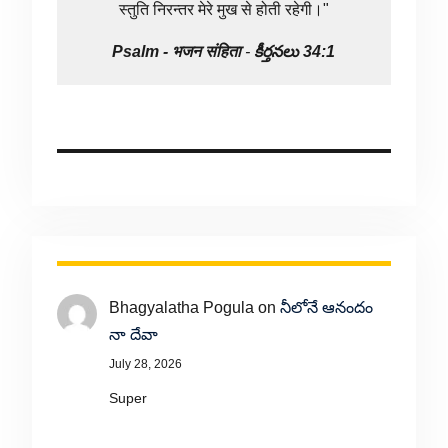
स्तुति निरन्तर मेरे मुख से होती रहेगी।"
Psalm -
भजन संहिता
-
కీర్తనలు 34:1
Bhagyalatha Pogula
on
నీలోనే ఆనందం
నా దేవా
July 28, 2026
Super