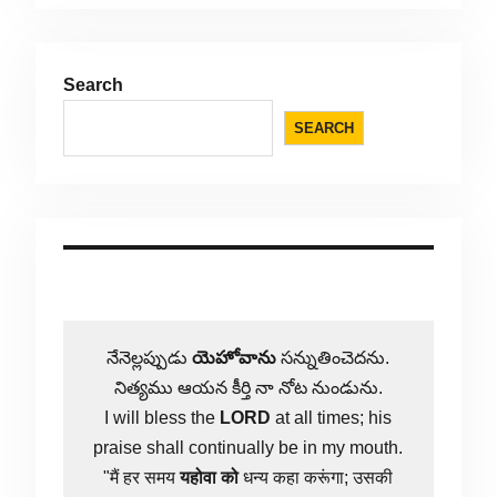
Search
SEARCH
నేనెల్లప్పుడు
యెహోవాను
సన్నుతించెదను.
నిత్యము ఆయన కీర్తి నా నోట నుండును.
I will bless the
LORD
at all times; his
praise shall continually be in my mouth.
"मैं हर समय
यहोवा
को
धन्य कहा करूंगा; उसकी