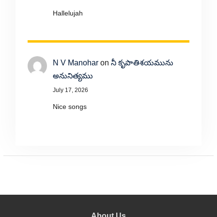
Hallelujah
N V Manohar
on
నీ కృపాతిశయమును
అనునిత్యము
July 17, 2026
Nice songs
About Us