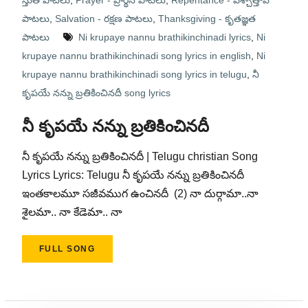
స్తుతి పాటలు
,
Prayer - ప్రార్థన పాటలు
,
Repentance - పశ్చాత్తాప
పాటలు
,
Salvation - రక్షణ పాటలు
,
Thanksgiving - కృతజ్ఞత
పాటలు
Ni krupaye nannu brathikinchinadi lyrics
,
Ni
krupaye nannu brathikinchinadi song lyrics in english
,
Ni
krupaye nannu brathikinchinadi song lyrics in telugu
,
నీ
కృపయే నన్ను బ్రతికించినదీ song lyrics
నీ కృపయే నన్ను బ్రతికించినదీ
నీ కృపయే నన్ను బ్రతికించినదీ | Telugu christian Song
Lyrics Lyrics: Telugu నీ కృపయే నన్ను బ్రతికించినదీ
ఇంతకాలమూ సజీవముగ ఉంచినదీ (2) నా దుర్గామా..నా
శైలమా.. నా కేడెమా.. నా
FULL SONG