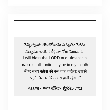
నేనెల్లప్పుడు
యెహోవాను
సన్నుతించెదను.
నిత్యము ఆయన కీర్తి నా నోట నుండును.
I will bless the
LORD
at all times; his
praise shall continually be in my mouth.
"मैं हर समय
यहोवा
को
धन्य कहा करूंगा; उसकी
स्तुति निरन्तर मेरे मुख से होती रहेगी।"
Psalm -
भजन संहिता
-
కీర్తనలు 34:1