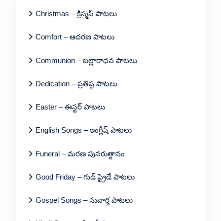
Christmas – క్రిస్మస్ పాటలు
Comfort – ఆదరణ పాటలు
Communion – బల్లారాధన పాటలు
Dedication – ప్రతిష్ఠ పాటలు
Easter – ఈస్టర్ పాటలు
English Songs – ఇంగ్లీష్ పాటలు
Funeral – మరణ పునరుత్దానం
Good Friday – గుడ్ ఫ్రైడే పాటలు
Gospel Songs – సువార్త పాటలు