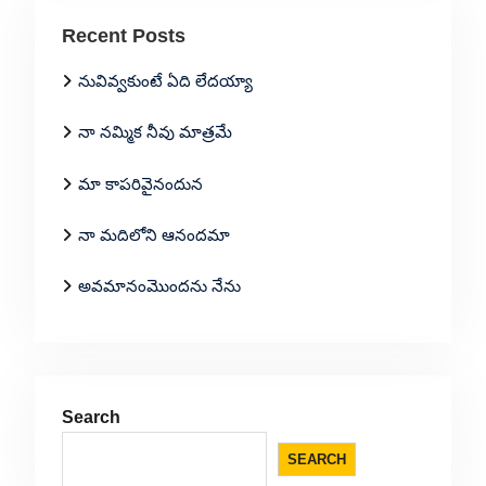
Recent Posts
నువివ్వకుంటే ఏది లేదయ్యా
నా నమ్మిక నీవు మాత్రమే
మా కాపరివైనందున
నా మదిలోని ఆనందమా
అవమానంమొందను నేను
Search
SEARCH