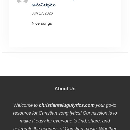
అనునిత్యము
July 17, 2026
Nice songs
About Us
Welcome to
christiantelugulyrics.com
your go-to
resource for Christian song lyrics! Our mission is to
make it easy for everyone to find, share, and
celebrate the richness of Christian music. Whether