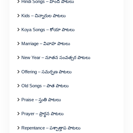
Hindi Songs – హిందీ పాటలు
Kids – చిన్నారుల పాటలు
Koya Songs – కోయా పాటలు
Marriage – వివాహ పాటలు
New Year – నూతన సంవత్సర పాటలు
Offering – సమర్పణ పాటలు
Old Songs – పాత పాటలు
Praise – స్తుతి పాటలు
Prayer – ప్రార్థన పాటలు
Repentance – పశ్చాత్తాప పాటలు