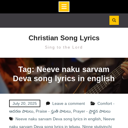
Skip
to
content
Christian Song Lyrics
Sing to the Lord
Tag: Neeve naku sarvam
Deva song lyrics in english
July 20, 2025
Leave a comment
Comfort -
ఆదరణ పాటలు
,
Praise - స్తుతి పాటలు
,
Prayer - ప్రార్థన పాటలు
Neeve naku sarvam Deva song lyrics in english
,
Neeve
naku sarvam Deva song lyrics in telugu
,
Ninne stutiyinchi