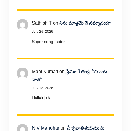
Sathish T
on
నిను మాత్రమే నే నమ్మానయా
July 26, 2026
Super song faster
Mani Kumari
on
ప్రేమించే తండ్రి ఏముంది
నాలో
July 18, 2026
Hallelujah
N V Manohar
on
నీ కృపాతిశయమును