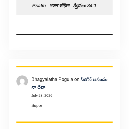
Psalm -
भजन संहिता
-
కీర్తనలు 34:1
Bhagyalatha Pogula
on
నీలోనే ఆనందం
నా దేవా
July 28, 2026
Super