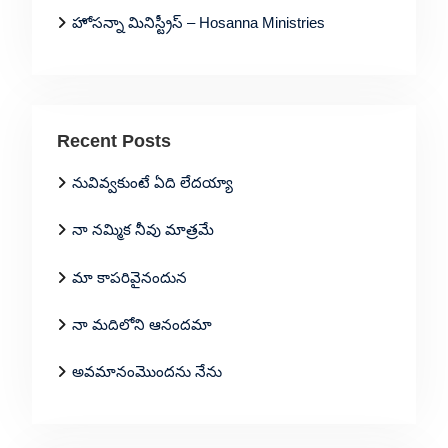
హోసన్నా మినిస్ట్రీస్ – Hosanna Ministries
Recent Posts
నువివ్వకుంటే ఏది లేదయ్యా
నా నమ్మిక నీవు మాత్రమే
మా కాపరివైనందున
నా మదిలోని ఆనందమా
అవమానంమొందను నేను