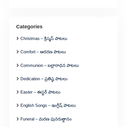
Categories
Christmas – క్రిస్మస్ పాటలు
Comfort – ఆదరణ పాటలు
Communion – బల్లారాధన పాటలు
Dedication – ప్రతిష్ఠ పాటలు
Easter – ఈస్టర్ పాటలు
English Songs – ఇంగ్లీష్ పాటలు
Funeral – మరణ పునరుత్దానం