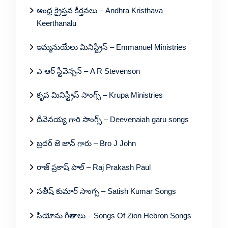
ఆంధ్ర క్రైస్తవ కీర్తనలు – Andhra Kristhava
Keerthanalu
ఇమ్మనుయేలు మినిస్ట్రీస్ – Emmanuel Ministries
ఎ ఆర్ స్టీవెన్సన్ – A R Stevenson
కృప మినిస్ట్రీస్ సాంగ్స్ – Krupa Ministries
దీవెనయ్య గారి సాంగ్స్ – Deevenaiah garu songs
బ్రదర్ జె జాన్ గారు – Bro J John
రాజ్ ప్రకాష్ పాల్ – Raj Prakash Paul
సతీష్ కుమార్ సాంగ్స – Satish Kumar Songs
సీయోను గీతాలు – Songs Of Zion Hebron Songs