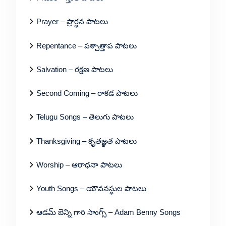
Prayer – ప్రార్థన పాటలు
Repentance – పశ్చాత్తాప పాటలు
Salvation – రక్షణ పాటలు
Second Coming – రాకడ పాటలు
Telugu Songs – తెలుగు పాటలు
Thanksgiving – కృతజ్ఞత పాటలు
Worship – ఆరాధనా పాటలు
Youth Songs – యౌవనస్థుల పాటలు
ఆడమ్ బెన్ని గారి సాంగ్స్ – Adam Benny Songs