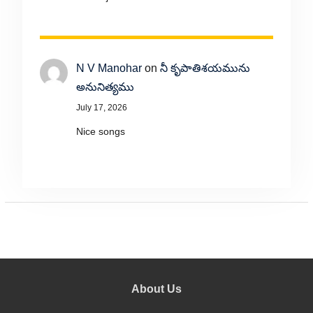
N V Manohar
on
నీ కృపాతిశయమును
అనునిత్యము
July 17, 2026
Nice songs
About Us