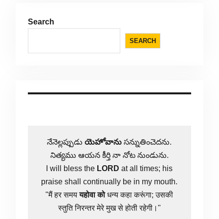
Search
SEARCH
నేనెల్లప్పుడు
యెహోవాను
సన్నుతించెదను.
నిత్యము ఆయన కీర్తి నా నోట నుండును.
I will bless the
LORD
at all times; his
praise shall continually be in my mouth.
"मैं हर समय
यहोवा
को
धन्य कहा करूंगा; उसकी
स्तुति निरन्तर मेरे मुख से होती रहेगी।"