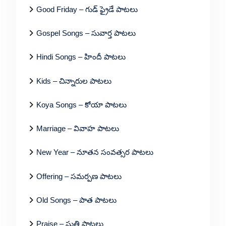
Good Friday – గుడ్ ఫ్రైడే పాటలు
Gospel Songs – సువార్త పాటలు
Hindi Songs – హిందీ పాటలు
Kids – చిన్నారుల పాటలు
Koya Songs – కోయా పాటలు
Marriage – వివాహ పాటలు
New Year – నూతన సంవత్సర పాటలు
Offering – సమర్పణ పాటలు
Old Songs – పాత పాటలు
Praise – స్తుతి పాటలు