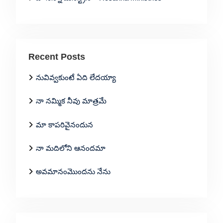
Recent Posts
నువివ్వకుంటే ఏది లేదయ్యా
నా నమ్మిక నీవు మాత్రమే
మా కాపరివైనందున
నా మదిలోని ఆనందమా
అవమానంమొందను నేను