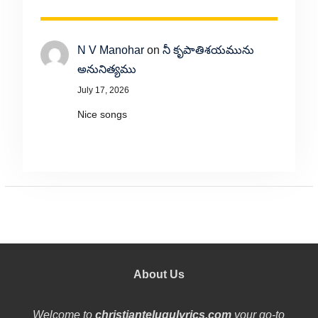
N V Manohar
on
నీ కృపాతిశయమును
అనునిత్యము
July 17, 2026
Nice songs
About Us
Welcome to
christiantelugulyrics.com
your go-to