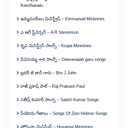
Keerthanalu
ఇమ్మనుయేలు మినిస్ట్రీస్ – Emmanuel Ministries
ఎ ఆర్ స్టీవెన్సన్ – A R Stevenson
కృప మినిస్ట్రీస్ సాంగ్స్ – Krupa Ministries
దీవెనయ్య గారి సాంగ్స్ – Deevenaiah garu songs
బ్రదర్ జె జాన్ గారు – Bro J John
రాజ్ ప్రకాష్ పాల్ – Raj Prakash Paul
సతీష్ కుమార్ సాంగ్స – Satish Kumar Songs
సీయోను గీతాలు – Songs Of Zion Hebron Songs
హోసన్నా మినిస్ట్రీస్ – Hosanna Ministries