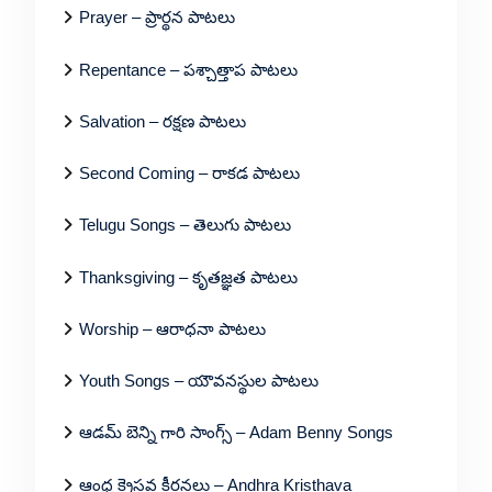
Prayer – ప్రార్థన పాటలు
Repentance – పశ్చాత్తాప పాటలు
Salvation – రక్షణ పాటలు
Second Coming – రాకడ పాటలు
Telugu Songs – తెలుగు పాటలు
Thanksgiving – కృతజ్ఞత పాటలు
Worship – ఆరాధనా పాటలు
Youth Songs – యౌవనస్థుల పాటలు
ఆడమ్ బెన్ని గారి సాంగ్స్ – Adam Benny Songs
ఆంధ్ర క్రైస్తవ కీర్తనలు – Andhra Kristhava