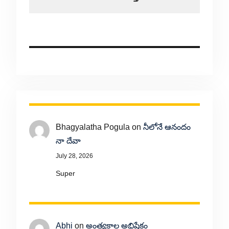
Bhagyalatha Pogula
on
నీలోనే ఆనందం
నా దేవా
July 28, 2026
Super
Abhi
on
అంత్యకాల అభిషేకం