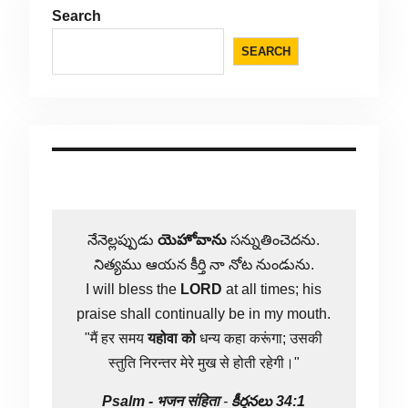
Search
SEARCH
నేనెల్లప్పుడు
యెహోవాను
సన్నుతించెదను.
నిత్యము ఆయన కీర్తి నా నోట నుండును.
I will bless the
LORD
at all times; his
praise shall continually be in my mouth.
"मैं हर समय
यहोवा
को
धन्य कहा करूंगा; उसकी
स्तुति निरन्तर मेरे मुख से होती रहेगी।"
Psalm -
भजन संहिता
-
కీర్తనలు 34:1