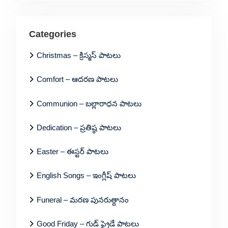
Categories
Christmas – క్రిస్మస్ పాటలు
Comfort – ఆదరణ పాటలు
Communion – బల్లారాధన పాటలు
Dedication – ప్రతిష్ఠ పాటలు
Easter – ఈస్టర్ పాటలు
English Songs – ఇంగ్లీష్ పాటలు
Funeral – మరణ పునరుత్దానం
Good Friday – గుడ్ ఫ్రైడే పాటలు