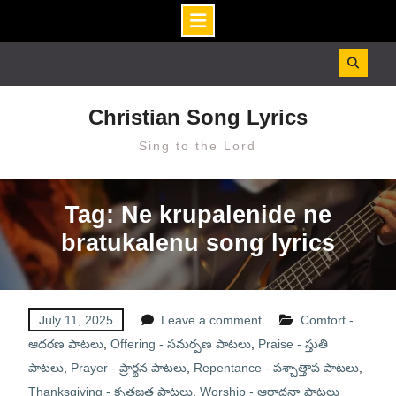
Skip
to
content
Christian Song Lyrics
Sing to the Lord
Tag: Ne krupalenide ne
bratukalenu song lyrics
July 11, 2025
Leave a comment
Comfort -
ఆదరణ పాటలు
,
Offering - సమర్పణ పాటలు
,
Praise - స్తుతి
పాటలు
,
Prayer - ప్రార్థన పాటలు
,
Repentance - పశ్చాత్తాప పాటలు
,
Thanksgiving - కృతజ్ఞత పాటలు
,
Worship - ఆరాధనా పాటలు