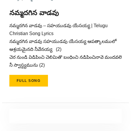
నమ్మదగిన వాడవు
నమ్మదగిన వాడవు – సహయుడవు యేసయ్య | Telugu
Christian Song Lyrics
నమ్మదగిన వాడవు సహయుడవు యేసయ్య ఆపత్కాలములో
ఆశ్రయమైనది నీవేనయ్య (2)
చెర నుండి విడిపించి చెలిమితొ బంధించి నడిపించినావె మందవలె
నీ స్వాస్ద్యమును (2)
FULL SONG