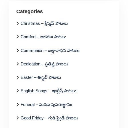
Categories
Christmas – క్రిస్మస్ పాటలు
Comfort – ఆదరణ పాటలు
Communion – బల్లారాధన పాటలు
Dedication – ప్రతిష్ఠ పాటలు
Easter – ఈస్టర్ పాటలు
English Songs – ఇంగ్లీష్ పాటలు
Funeral – మరణ పునరుత్దానం
Good Friday – గుడ్ ఫ్రైడే పాటలు