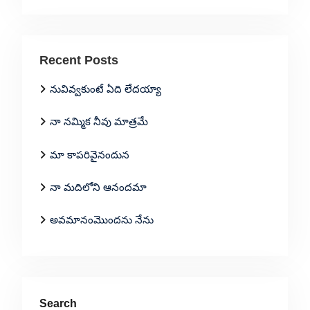
Recent Posts
నువివ్వకుంటే ఏది లేదయ్యా
నా నమ్మిక నీవు మాత్రమే
మా కాపరివైనందున
నా మదిలోని ఆనందమా
అవమానంమొందను నేను
Search