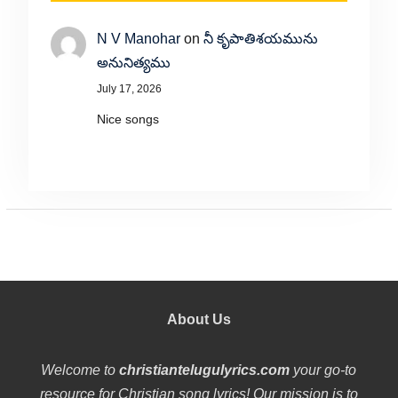
N V Manohar
on
నీ కృపాతిశయమును
అనునిత్యము
July 17, 2026
Nice songs
About Us
Welcome to
christiantelugulyrics.com
your go-to
resource for Christian song lyrics! Our mission is to