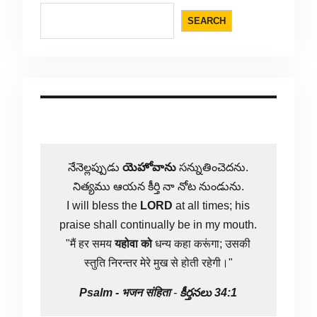
SEARCH
నేనెల్లప్పుడు
యెహోవాను
సన్నుతించెదను.
నిత్యము ఆయన కీర్తి నా నోట నుండును.
I will bless the
LORD
at all times; his
praise shall continually be in my mouth.
"मैं हर समय
यहोवा
को
धन्य कहा करूंगा; उसकी
स्तुति निरन्तर मेरे मुख से होती रहेगी।"
Psalm -
भजन संहिता
-
కీర్తనలు 34:1