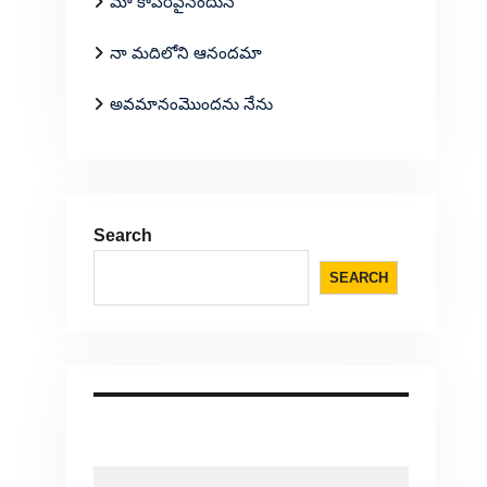
మా కాపరివైనందున
నా మదిలోని ఆనందమా
అవమానంమొందను నేను
Search
SEARCH