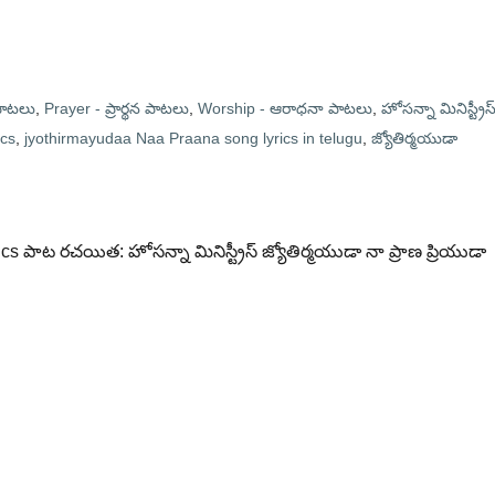
 పాటలు
,
Prayer - ప్రార్థన పాటలు
,
Worship - ఆరాధనా పాటలు
,
హోసన్నా మినిస్ట్రీస్
ics
,
jyothirmayudaa Naa Praana song lyrics in telugu
,
జ్యోతిర్మయుడా
cs పాట రచయిత: హోసన్నా మినిస్ట్రీస్ జ్యోతిర్మయుడా నా ప్రాణ ప్రియుడా