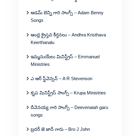
ఆడమ్ బెన్ని గారి సాంగ్స్ – Adam Benny
Songs
ఆంధ్ర క్రైస్తవ కీర్తనలు – Andhra Kristhava
Keerthanalu
ఇమ్మనుయేలు మినిస్ట్రీస్ – Emmanuel
Ministries
ఎ ఆర్ స్టీవెన్సన్ – A R Stevenson
కృప మినిస్ట్రీస్ సాంగ్స్ – Krupa Ministries
దీవెనయ్య గారి సాంగ్స్ – Deevenaiah garu
songs
బ్రదర్ జె జాన్ గారు – Bro J John