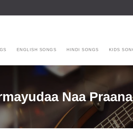
GS
ENGLISH SONGS
HINDI SONGS
KIDS SON
irmayudaa Naa Praana 