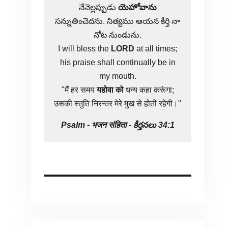
నేనెల్లప్పుడు
యెహోవాను
సన్నుతించెదను. నిత్యము ఆయన కీర్తి నా
నోట నుండును.
I will bless the
LORD
at all times;
his praise shall continually be in
my mouth.
"मैं हर समय
यहोवा
को
धन्य कहा करूंगा;
उसकी स्तुति निरन्तर मेरे मुख से होती रहेगी।"
Psalm -
भजन संहिता
-
కీర్తనలు 34:1