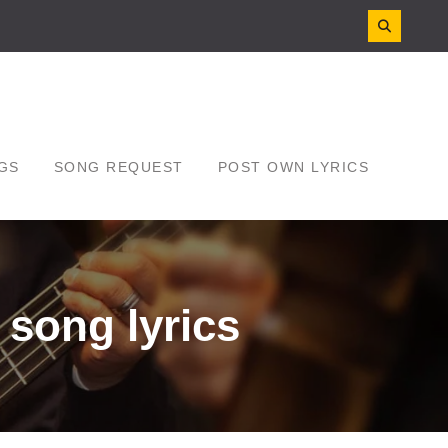
GS
SONG REQUEST
POST OWN LYRICS
song lyrics