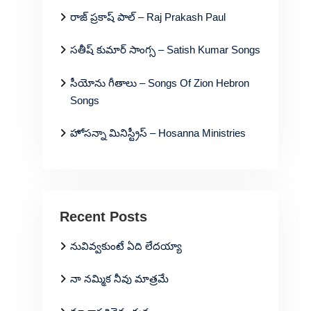
రాజ్ ప్రకాష్ పాల్ – Raj Prakash Paul
సతీష్ కుమార్ సాంగ్స – Satish Kumar Songs
సీయోను గీతాలు – Songs Of Zion Hebron
Songs
హోసన్నా మినిస్ట్రీస్ – Hosanna Ministries
Recent Posts
నువివ్వకుంటే ఏది లేదయ్యా
నా నమ్మిక నీవు మాత్రమే