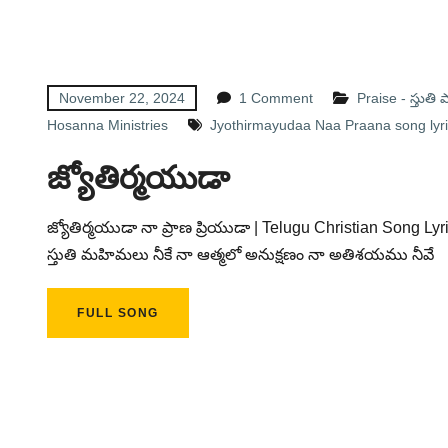
November 22, 2024
1 Comment
Praise - స్తుతి
Hosanna Ministries
Jyothirmayudaa Naa Praana song lyr
జ్యోతిర్మయుడా
జ్యోతిర్మయుడా నా ప్రాణ ప్రియుడా | Telugu Christian Song Lyri
స్తుతి మహిమలు నీకే నా ఆత్మలో అనుక్షణం నా అతిశయము నీవే
FULL SONG