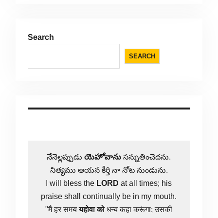
Search
SEARCH
నేనెల్లప్పుడు
యెహోవాను
సన్నుతించెదను.
నిత్యము ఆయన కీర్తి నా నోట నుండును.
I will bless the
LORD
at all times; his
praise shall continually be in my mouth.
"मैं हर समय
यहोवा
को
धन्य कहा करूंगा; उसकी