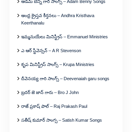
ఆడమ్ బెన్ని గారి సాంగ్స్ – Adam Benny Songs
ఆంధ్ర క్రైస్తవ కీర్తనలు – Andhra Kristhava
Keerthanalu
ఇమ్మనుయేలు మినిస్ట్రీస్ – Emmanuel Ministries
ఎ ఆర్ స్టీవెన్సన్ – A R Stevenson
కృప మినిస్ట్రీస్ సాంగ్స్ – Krupa Ministries
దీవెనయ్య గారి సాంగ్స్ – Deevenaiah garu songs
బ్రదర్ జె జాన్ గారు – Bro J John
రాజ్ ప్రకాష్ పాల్ – Raj Prakash Paul
సతీష్ కుమార్ సాంగ్స – Satish Kumar Songs