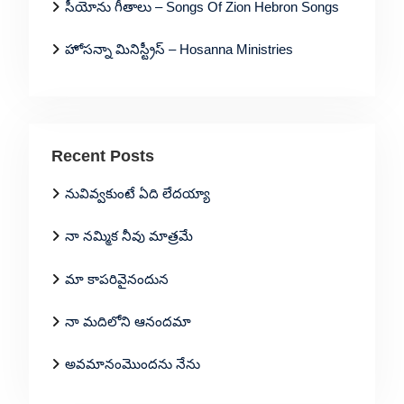
సీయోను గీతాలు – Songs Of Zion Hebron Songs
హోసన్నా మినిస్ట్రీస్ – Hosanna Ministries
Recent Posts
నువివ్వకుంటే ఏది లేదయ్యా
నా నమ్మిక నీవు మాత్రమే
మా కాపరివైనందున
నా మదిలోని ఆనందమా
అవమానంమొందను నేను