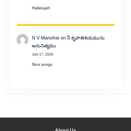
Hallelujah
N V Manohar
on
నీ కృపాతిశయమును
అనునిత్యము
July 17, 2026
Nice songs
About Us