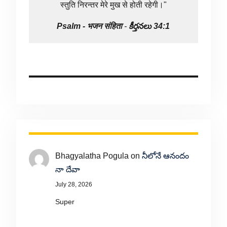
स्तुति निरन्तर मेरे मुख से होती रहेगी।"
Psalm -
भजन संहिता
-
కీర్తనలు 34:1
Bhagyalatha Pogula
on
నీలోనే ఆనందం
నా దేవా
July 28, 2026
Super