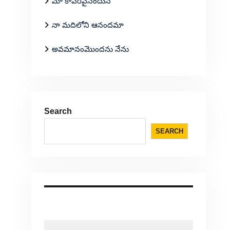
మా కాపరివైనందున
నా మదిలోని ఆనందమా
అవమానంమొందను నేను
Search
SEARCH