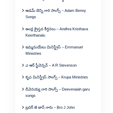
ఆడమ్ బెన్ని గారి సాంగ్స్ – Adam Benny
Songs
ఆంధ్ర క్రైస్తవ కీర్తనలు – Andhra Kristhava
Keerthanalu
ఇమ్మనుయేలు మినిస్ట్రీస్ – Emmanuel
Ministries
ఎ ఆర్ స్టీవెన్సన్ – A R Stevenson
కృప మినిస్ట్రీస్ సాంగ్స్ – Krupa Ministries
దీవెనయ్య గారి సాంగ్స్ – Deevenaiah garu
songs
బ్రదర్ జె జాన్ గారు – Bro J John