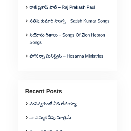
రాజ్ ప్రకాష్ పాల్ – Raj Prakash Paul
సతీష్ కుమార్ సాంగ్స – Satish Kumar Songs
సీయోను గీతాలు – Songs Of Zion Hebron
Songs
హోసన్నా మినిస్ట్రీస్ – Hosanna Ministries
Recent Posts
నువివ్వకుంటే ఏది లేదయ్యా
నా నమ్మిక నీవు మాత్రమే