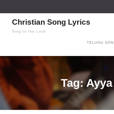
Skip
to
content
Christian Song Lyrics
Sing to the Lord
TELUGU SON
Tag: Ayya