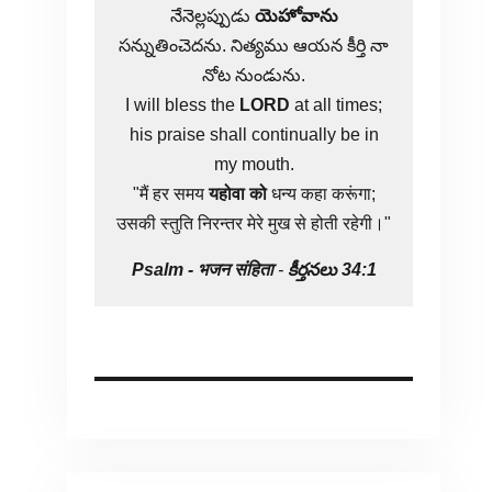
నేనెల్లప్పుడు
యెహోవాను
సన్నుతించెదను. నిత్యము ఆయన కీర్తి నా
నోట నుండును.
I will bless the
LORD
at all times;
his praise shall continually be in
my mouth.
"मैं हर समय
यहोवा
को
धन्य कहा करूंगा;
उसकी स्तुति निरन्तर मेरे मुख से होती रहेगी।"
Psalm -
भजन संहिता
-
కీర్తనలు 34:1