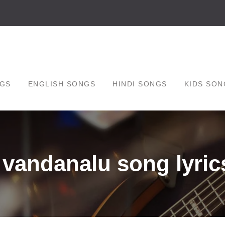
GS
ENGLISH SONGS
HINDI SONGS
KIDS SON
 vandanalu song lyrics