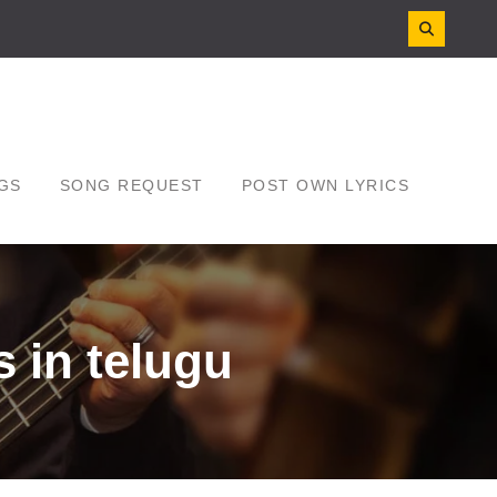
GS
SONG REQUEST
POST OWN LYRICS
 in telugu