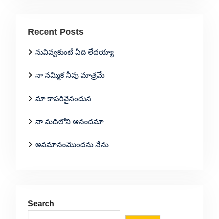
Recent Posts
నువివ్వకుంటే ఏది లేదయ్యా
నా నమ్మిక నీవు మాత్రమే
మా కాపరివైనందున
నా మదిలోని ఆనందమా
అవమానంమొందను నేను
Search