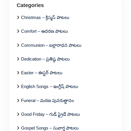
Categories
Christmas – క్రిస్మస్ పాటలు
Comfort – ఆదరణ పాటలు
Communion – బల్లారాధన పాటలు
Dedication – ప్రతిష్ఠ పాటలు
Easter – ఈస్టర్ పాటలు
English Songs – ఇంగ్లీష్ పాటలు
Funeral – మరణ పునరుత్దానం
Good Friday – గుడ్ ఫ్రైడే పాటలు
Gospel Songs – సువార్త పాటలు