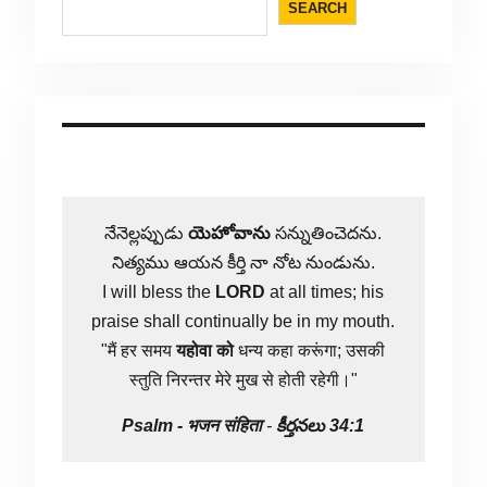
SEARCH
నేనెల్లప్పుడు
యెహోవాను
సన్నుతించెదను.
నిత్యము ఆయన కీర్తి నా నోట నుండును.
I will bless the
LORD
at all times; his
praise shall continually be in my mouth.
"मैं हर समय
यहोवा
को
धन्य कहा करूंगा; उसकी
स्तुति निरन्तर मेरे मुख से होती रहेगी।"
Psalm -
भजन संहिता
-
కీర్తనలు 34:1