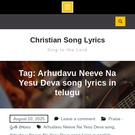
Skip
to
content
Christian Song Lyrics
Sing to the Lord
Tag: Arhudavu Neeve Na
Yesu Deva song lyrics in
telugu
August 10, 2025
Leave a comment
Praise -
స్తుతి పాటలు
Arhudavu Neeve Na Yesu Deva song
,