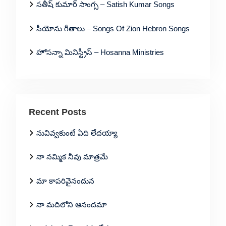
సతీష్ కుమార్ సాంగ్స – Satish Kumar Songs
సీయోను గీతాలు – Songs Of Zion Hebron Songs
హోసన్నా మినిస్ట్రీస్ – Hosanna Ministries
Recent Posts
నువివ్వకుంటే ఏది లేదయ్యా
నా నమ్మిక నీవు మాత్రమే
మా కాపరివైనందున
నా మదిలోని ఆనందమా