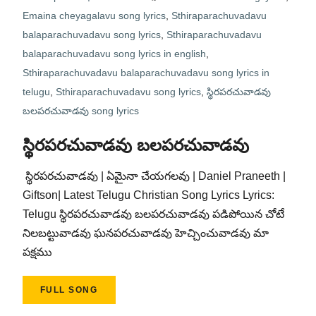
Emaina cheyagalavu song lyrics
,
Sthiraparachuvadavu
balaparachuvadavu song lyrics
,
Sthiraparachuvadavu
balaparachuvadavu song lyrics in english
,
Sthiraparachuvadavu balaparachuvadavu song lyrics in
telugu
,
Sthiraparachuvadavu song lyrics
,
స్థిరపరచువాడవు
బలపరచువాడవు song lyrics
స్థిరపరచువాడవు బలపరచువాడవు
స్థిరపరచువాడవు | ఏమైనా చేయగలవు | Daniel Praneeth |
Giftson| Latest Telugu Christian Song Lyrics Lyrics:
Telugu స్థిరపరచువాడవు బలపరచువాడవు పడిపోయిన చోటే
నిలబట్టువాడవు ఘనపరచువాడవు హెచ్చించువాడవు మా
పక్షము
FULL SONG