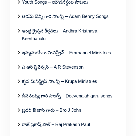
Youth Songs – యౌవనస్థుల పాటలు
ఆడమ్ బెన్ని గారి సాంగ్స్ – Adam Benny Songs
ఆంధ్ర క్రైస్తవ కీర్తనలు – Andhra Kristhava
Keerthanalu
ఇమ్మనుయేలు మినిస్ట్రీస్ – Emmanuel Ministries
ఎ ఆర్ స్టీవెన్సన్ – A R Stevenson
కృప మినిస్ట్రీస్ సాంగ్స్ – Krupa Ministries
దీవెనయ్య గారి సాంగ్స్ – Deevenaiah garu songs
బ్రదర్ జె జాన్ గారు – Bro J John
రాజ్ ప్రకాష్ పాల్ – Raj Prakash Paul