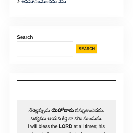
అవమానంమొందను నేను
Search
SEARCH
నేనెల్లప్పుడు
యెహోవాను
సన్నుతించెదను.
నిత్యము ఆయన కీర్తి నా నోట నుండును.
I will bless the
LORD
at all times; his