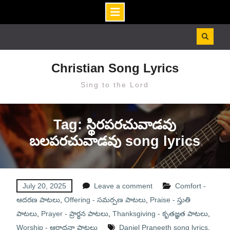
Skip
to
content
Christian Song Lyrics
Sing to the Lord
Tag: స్థిరపరచువాడవు
బలపరచువాడవు song lyrics
July 20, 2025
Leave a comment
Comfort -
ఆదరణ పాటలు
,
Offering - సమర్పణ పాటలు
,
Praise - స్తుతి
పాటలు
,
Prayer - ప్రార్థన పాటలు
,
Thanksgiving - కృతజ్ఞత పాటలు
,
Worship - ఆరాధనా పాటలు
Daniel Praneeth song lyrics
,