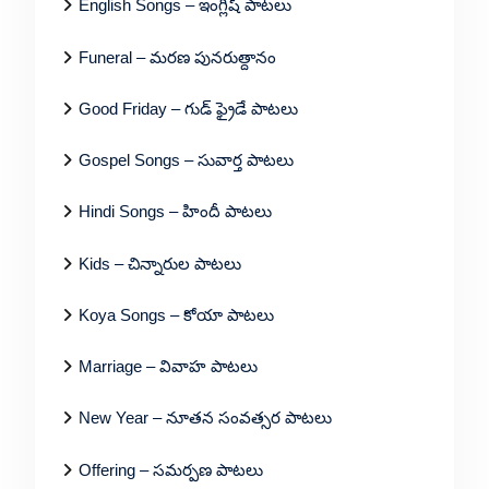
English Songs – ఇంగ్లీష్ పాటలు
Funeral – మరణ పునరుత్దానం
Good Friday – గుడ్ ఫ్రైడే పాటలు
Gospel Songs – సువార్త పాటలు
Hindi Songs – హిందీ పాటలు
Kids – చిన్నారుల పాటలు
Koya Songs – కోయా పాటలు
Marriage – వివాహ పాటలు
New Year – నూతన సంవత్సర పాటలు
Offering – సమర్పణ పాటలు