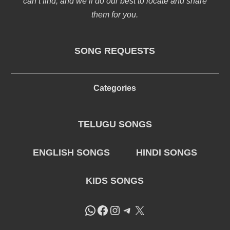
can’t find, and we’ll do our best to locate and share
them for you.
SONG REQUESTS
Categories
TELUGU SONGS
ENGLISH SONGS
HINDI SONGS
KIDS SONGS
WhatsApp
Facebook
Instagram
Telegram
X