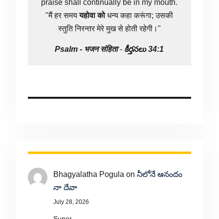
praise shall continually be in my mouth.
"मैं हर समय
यहोवा
को
धन्य कहा करूंगा; उसकी
स्तुति निरन्तर मेरे मुख से होती रहेगी।"
Psalm -
भजन संहिता
-
కీర్తనలు 34:1
Bhagyalatha Pogula
on
నీలోనే ఆనందం
నా దేవా
July 28, 2026
Super