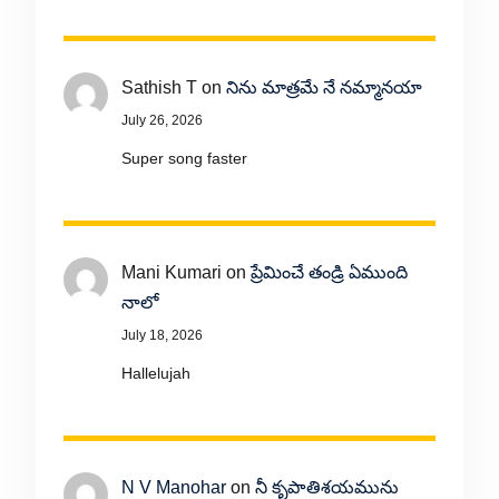
Sathish T
on
నిను మాత్రమే నే నమ్మానయా
July 26, 2026
Super song faster
Mani Kumari
on
ప్రేమించే తండ్రి ఏముంది
నాలో
July 18, 2026
Hallelujah
N V Manohar
on
నీ కృపాతిశయమును