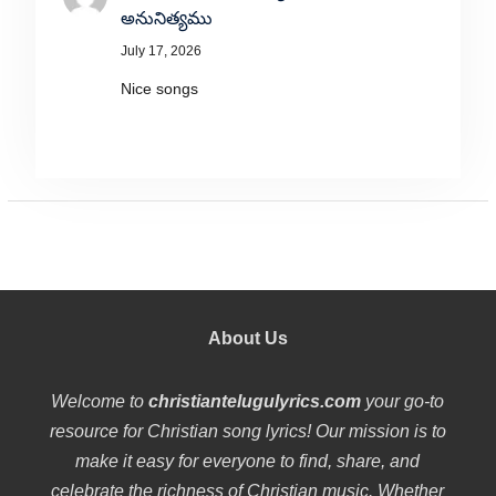
అనునిత్యము
July 17, 2026
Nice songs
About Us
Welcome to
christiantelugulyrics.com
your go-to
resource for Christian song lyrics! Our mission is to
make it easy for everyone to find, share, and
celebrate the richness of Christian music. Whether