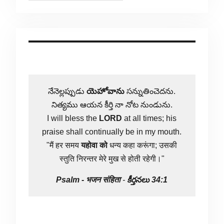
నేనెల్లప్పుడు
యెహోవాను
సన్నుతించెదను.
నిత్యము ఆయన కీర్తి నా నోట నుండును.
I will bless the
LORD
at all times; his
praise shall continually be in my mouth.
"मैं हर समय
यहोवा
को
धन्य कहा करूंगा; उसकी
स्तुति निरन्तर मेरे मुख से होती रहेगी।"
Psalm -
भजन संहिता
-
కీర్తనలు 34:1