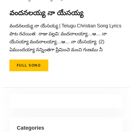
వందనలయ్య నా యేసయ్య
వందనలయ్య నా యేసయ్య | Telugu Christian Song Lyrics
పాట రచయిత: రాజు పల్లవి: వందనాలయ్యా…ఆ… నా
యేసయ్యా వందనాలయ్యా…ఆ… నా యేసయ్యా (2)
ఏముందయ్యా నన్నింతగా ప్రేమించె మంచి గుణము నీ
FULL SONG
Categories