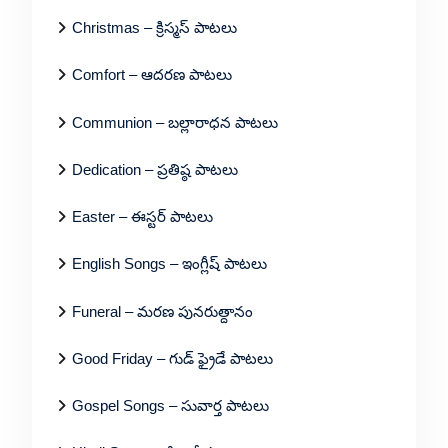
Christmas – క్రిస్మస్ పాటలు
Comfort – ఆదరణ పాటలు
Communion – బల్లారాధన పాటలు
Dedication – ప్రతిష్ఠ పాటలు
Easter – ఈస్టర్ పాటలు
English Songs – ఇంగ్లీష్ పాటలు
Funeral – మరణ పునరుత్దానం
Good Friday – గుడ్ ఫ్రైడే పాటలు
Gospel Songs – సువార్త పాటలు