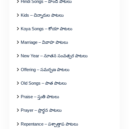
Hindi Songs – హిందీ పాటలు
Kids – చిన్నారుల పాటలు
Koya Songs – కోయా పాటలు
Marriage – వివాహ పాటలు
New Year – నూతన సంవత్సర పాటలు
Offering – సమర్పణ పాటలు
Old Songs – పాత పాటలు
Praise – స్తుతి పాటలు
Prayer – ప్రార్థన పాటలు
Repentance – పశ్చాత్తాప పాటలు