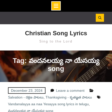
Skip
to
content
Christian Song Lyrics
Sing to the Lord
Tag: వందనలయ్య నా యేసయ్య
song
December 23, 2024
Leave a comment
Salvation - రక్షణ పాటలు
,
Thanksgiving - కృతజ్ఞత పాటలు
Vandanalayya aa naa Yesayya song lyrics in telugu
,
వందనలయ్య నా యేసయ్య song