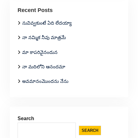
Recent Posts
నువివ్వకుంటే ఏది లేదయ్యా
నా నమ్మిక నీవు మాత్రమే
మా కాపరివైనందున
నా మదిలోని ఆనందమా
అవమానంమొందను నేను
Search
SEARCH