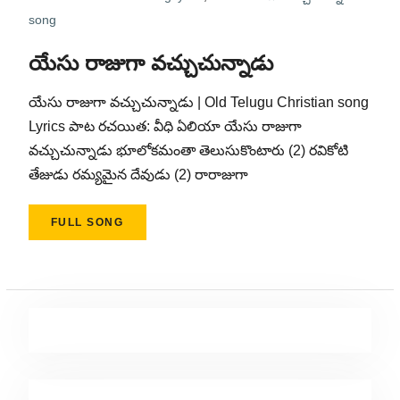
song
యేసు రాజుగా వచ్చుచున్నాడు
యేసు రాజుగా వచ్చుచున్నాడు | Old Telugu Christian song
Lyrics పాట రచయిత: వీధి ఏలియా యేసు రాజుగా
వచ్చుచున్నాడు భూలోకమంతా తెలుసుకొంటారు (2) రవికోటి
తేజుడు రమ్యమైన దేవుడు (2) రారాజుగా
FULL SONG