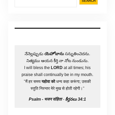
SEARCH
నేనెల్లప్పుడు
యెహోవాను
సన్నుతించెదను.
నిత్యము ఆయన కీర్తి నా నోట నుండును.
I will bless the
LORD
at all times; his
praise shall continually be in my mouth.
"मैं हर समय
यहोवा
को
धन्य कहा करूंगा; उसकी
स्तुति निरन्तर मेरे मुख से होती रहेगी।"
Psalm -
भजन संहिता
-
కీర్తనలు 34:1