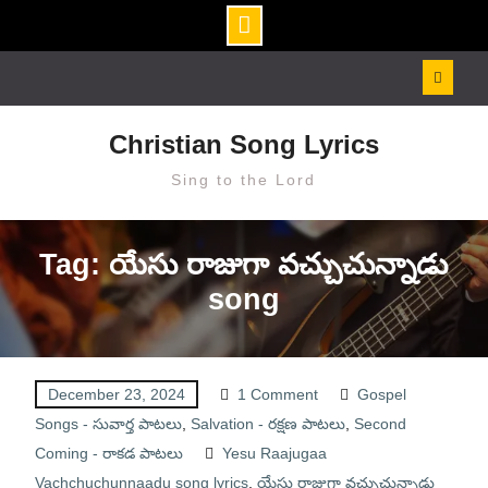
Skip
to
content
Christian Song Lyrics
Sing to the Lord
Tag: యేసు రాజుగా వచ్చుచున్నాడు
song
December 23, 2024
1 Comment
Gospel
Songs - సువార్త పాటలు
,
Salvation - రక్షణ పాటలు
,
Second
Coming - రాకడ పాటలు
Yesu Raajugaa
Vachchuchunnaadu song lyrics
,
యేసు రాజుగా వచ్చుచున్నాడు