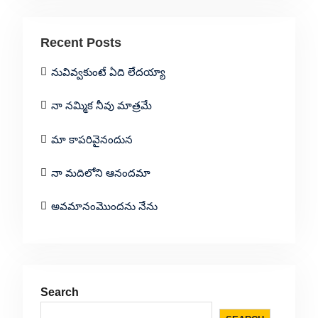
Recent Posts
నువివ్వకుంటే ఏది లేదయ్యా
నా నమ్మిక నీవు మాత్రమే
మా కాపరివైనందున
నా మదిలోని ఆనందమా
అవమానంమొందను నేను
Search