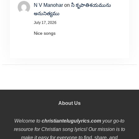
N V Manohar
on
నీ కృపాతిశయమును
అనునిత్యము
July 17, 2026
Nice songs
About Us
Welcome to
christiantelugulyrics.com
your go-to
resource for Christian song lyrics! Our mission is to
make it easy for everyone to find, share, and