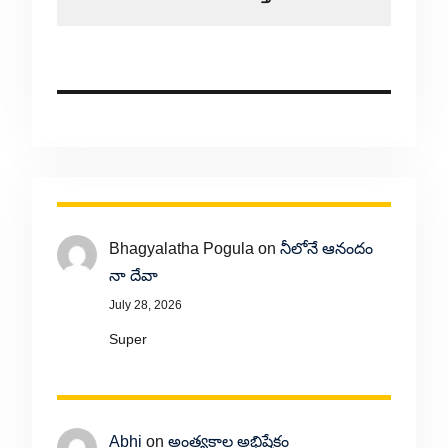
Bhagyalatha Pogula
on
నీలోనే ఆనందం
నా దేవా
July 28, 2026
Super
Abhi
on
అంత్యకాల అభిషేకం