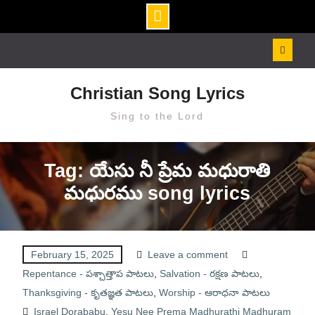
Skip
to
content
Christian Song Lyrics
Sing to the Lord
Tag: యేసు నీ ప్రేమ మధురాతి
మధురము song lyrics
February 15, 2025
Leave a comment
Repentance - పశ్చాత్తాప పాటలు
,
Salvation - రక్షణ పాటలు
,
Thanksgiving - కృతజ్ఞత పాటలు
,
Worship - ఆరాధనా పాటలు
Israel Dorababu
,
Yesu Nee Prema Madhurathi Madhuram