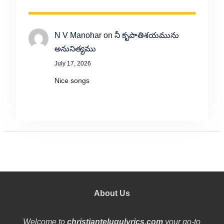
N V Manohar
on
నీ కృపాతిశయమును
అనునిత్యము
July 17, 2026
Nice songs
About Us
Welcome to
christiantelugulyrics.com
your go-to