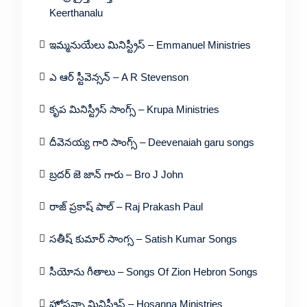
Keerthanalu
ఇమ్మనుయేలు మినిస్ట్రీస్ – Emmanuel Ministries
ఎ ఆర్ స్టీవెన్సన్ – A R Stevenson
కృప మినిస్ట్రీస్ సాంగ్స్ – Krupa Ministries
దీవెనయ్య గారి సాంగ్స్ – Deevenaiah garu songs
బ్రదర్ జె జాన్ గారు – Bro J John
రాజ్ ప్రకాష్ పాల్ – Raj Prakash Paul
సతీష్ కుమార్ సాంగ్స – Satish Kumar Songs
సీయోను గీతాలు – Songs Of Zion Hebron Songs
హోసన్నా మినిస్ట్రీస్ – Hosanna Ministries