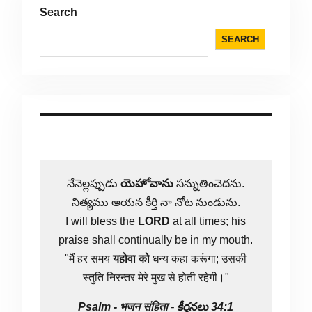
Search
SEARCH
నేనెల్లప్పుడు
యెహోవాను
సన్నుతించెదను.
నిత్యము ఆయన కీర్తి నా నోట నుండును.
I will bless the
LORD
at all times; his
praise shall continually be in my mouth.
"मैं हर समय
यहोवा
को
धन्य कहा करूंगा; उसकी
स्तुति निरन्तर मेरे मुख से होती रहेगी।"
Psalm -
भजन संहिता
-
కీర్తనలు 34:1