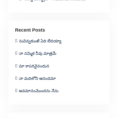
Recent Posts
నువివ్వకుంటే ఏది లేదయ్యా
నా నమ్మిక నీవు మాత్రమే
మా కాపరివైనందున
నా మదిలోని ఆనందమా
అవమానంమొందను నేను