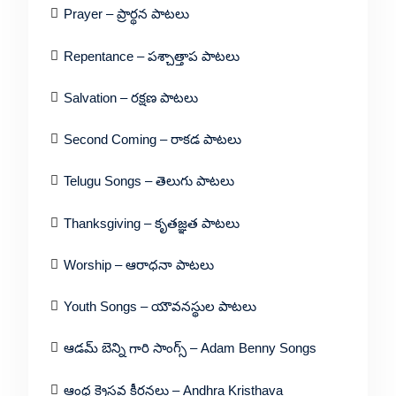
Prayer – ప్రార్థన పాటలు
Repentance – పశ్చాత్తాప పాటలు
Salvation – రక్షణ పాటలు
Second Coming – రాకడ పాటలు
Telugu Songs – తెలుగు పాటలు
Thanksgiving – కృతజ్ఞత పాటలు
Worship – ఆరాధనా పాటలు
Youth Songs – యౌవనస్థుల పాటలు
ఆడమ్ బెన్ని గారి సాంగ్స్ – Adam Benny Songs
ఆంధ్ర క్రైస్తవ కీర్తనలు – Andhra Kristhava