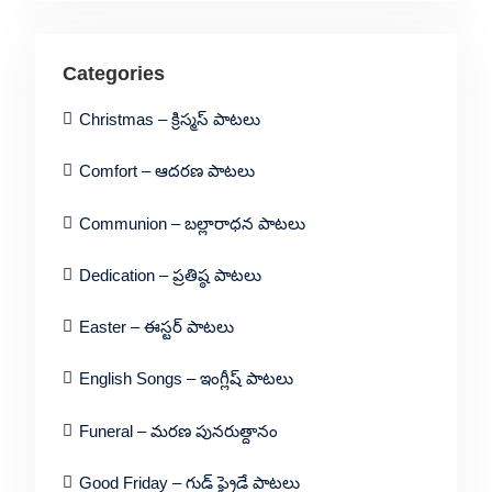
Categories
Christmas – క్రిస్మస్ పాటలు
Comfort – ఆదరణ పాటలు
Communion – బల్లారాధన పాటలు
Dedication – ప్రతిష్ఠ పాటలు
Easter – ఈస్టర్ పాటలు
English Songs – ఇంగ్లీష్ పాటలు
Funeral – మరణ పునరుత్దానం
Good Friday – గుడ్ ఫ్రైడే పాటలు