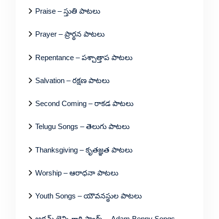
Praise – స్తుతి పాటలు
Prayer – ప్రార్థన పాటలు
Repentance – పశ్చాత్తాప పాటలు
Salvation – రక్షణ పాటలు
Second Coming – రాకడ పాటలు
Telugu Songs – తెలుగు పాటలు
Thanksgiving – కృతజ్ఞత పాటలు
Worship – ఆరాధనా పాటలు
Youth Songs – యౌవనస్థుల పాటలు
ఆడమ్ బెన్ని గారి సాంగ్స్ – Adam Benny Songs