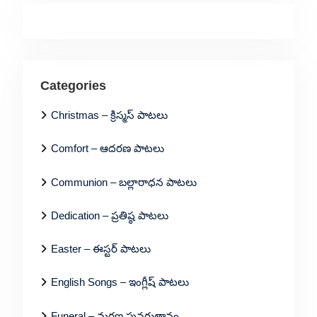
Categories
Christmas – క్రిస్మస్ పాటలు
Comfort – ఆదరణ పాటలు
Communion – బల్లారాధన పాటలు
Dedication – ప్రతిష్ఠ పాటలు
Easter – ఈస్టర్ పాటలు
English Songs – ఇంగ్లీష్ పాటలు
Funeral – మరణ పునరుత్దానం