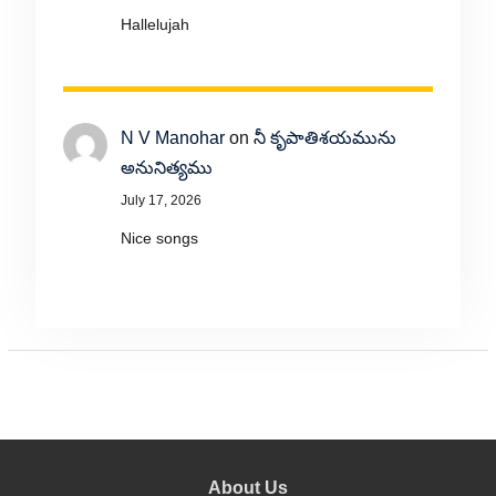
Hallelujah
N V Manohar
on
నీ కృపాతిశయమును
అనునిత్యము
July 17, 2026
Nice songs
About Us