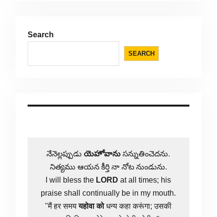
Search
SEARCH
నేనెల్లప్పుడు
యెహోవాను
సన్నుతించెదను.
నిత్యము ఆయన కీర్తి నా నోట నుండును.
I will bless the
LORD
at all times; his
praise shall continually be in my mouth.
"मैं हर समय
यहोवा
को
धन्य कहा करूंगा; उसकी