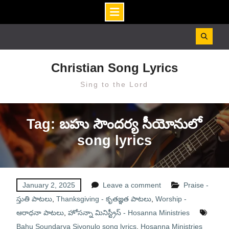
Skip
to
content
Christian Song Lyrics
Sing to the Lord
Tag: బహు సౌందర్య సీయోనులో
song lyrics
January 2, 2025
Leave a comment
Praise -
స్తుతి పాటలు
,
Thanksgiving - కృతజ్ఞత పాటలు
,
Worship -
ఆరాధనా పాటలు
,
హోసన్నా మినిస్ట్రీస్ - Hosanna Ministries
Bahu Soundarya Siyonulo song lyrics
,
Hosanna Ministries