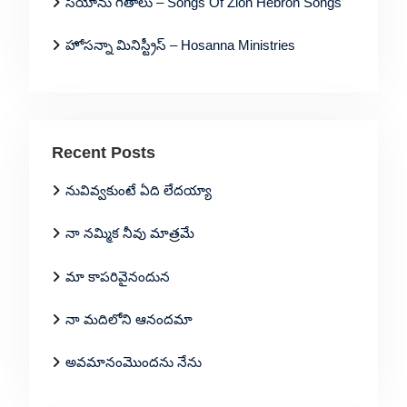
సీయోను గీతాలు – Songs Of Zion Hebron Songs
హోసన్నా మినిస్ట్రీస్ – Hosanna Ministries
Recent Posts
నువివ్వకుంటే ఏది లేదయ్యా
నా నమ్మిక నీవు మాత్రమే
మా కాపరివైనందున
నా మదిలోని ఆనందమా
అవమానంమొందను నేను