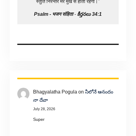
स्तुति निरन्तर मेरे मुख से होती रहेगी।"
Psalm -
भजन संहिता
-
కీర్తనలు 34:1
Bhagyalatha Pogula
on
నీలోనే ఆనందం
నా దేవా
July 28, 2026
Super