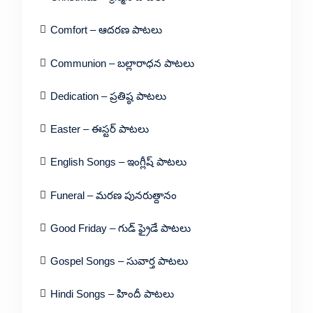
Comfort – ఆదరణ పాటలు
Communion – బల్లారాధన పాటలు
Dedication – ప్రతిష్ఠ పాటలు
Easter – ఈస్టర్ పాటలు
English Songs – ఇంగ్లీష్ పాటలు
Funeral – మరణ పునరుత్దానం
Good Friday – గుడ్ ఫ్రైడే పాటలు
Gospel Songs – సువార్త పాటలు
Hindi Songs – హిందీ పాటలు