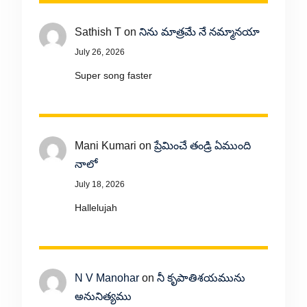
Sathish T
on
నిను మాత్రమే నే నమ్మానయా
July 26, 2026
Super song faster
Mani Kumari
on
ప్రేమించే తండ్రి ఏముంది
నాలో
July 18, 2026
Hallelujah
N V Manohar
on
నీ కృపాతిశయమును
అనునిత్యము