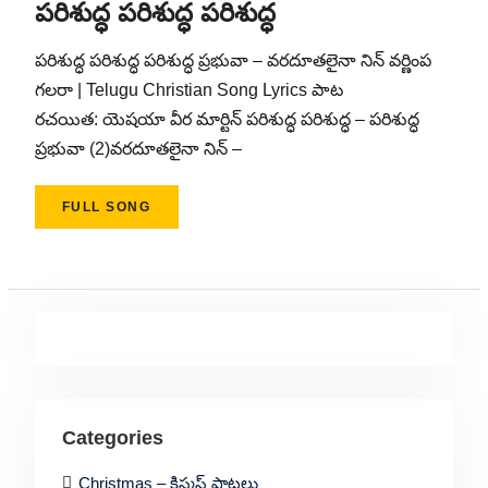
పరిశుద్ధ పరిశుద్ధ పరిశుద్ధ
పరిశుద్ధ పరిశుద్ధ పరిశుద్ధ ప్రభువా – వరదూతలైనా నిన్ వర్ణింప
గలరా | Telugu Christian Song Lyrics పాట
రచయిత: యెషయా వీర మార్టిన్ పరిశుద్ధ పరిశుద్ధ – పరిశుద్ధ
ప్రభువా (2)వరదూతలైనా నిన్ –
FULL SONG
Categories
Christmas – క్రిస్మస్ పాటలు