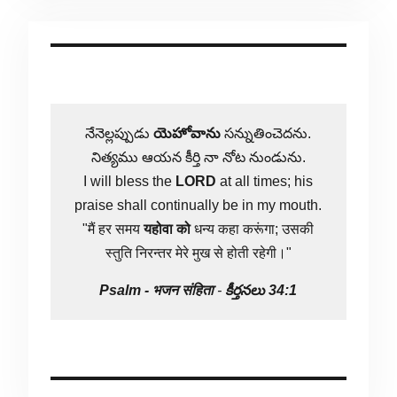
నేనెల్లప్పుడు
యెహోవాను
సన్నుతించెదను.
నిత్యము ఆయన కీర్తి నా నోట నుండును.
I will bless the
LORD
at all times; his
praise shall continually be in my mouth.
"मैं हर समय
यहोवा
को
धन्य कहा करूंगा; उसकी
स्तुति निरन्तर मेरे मुख से होती रहेगी।"
Psalm -
भजन संहिता
-
కీర్తనలు 34:1