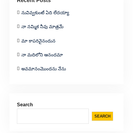
Recent Posts
నువివ్వకుంటే ఏది లేదయ్యా
నా నమ్మిక నీవు మాత్రమే
మా కాపరివైనందున
నా మదిలోని ఆనందమా
అవమానంమొందను నేను
Search
SEARCH