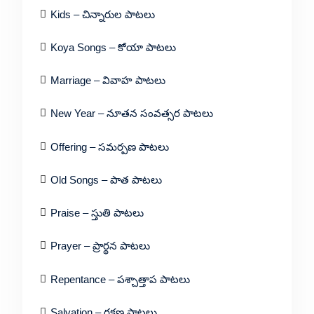
Kids – చిన్నారుల పాటలు
Koya Songs – కోయా పాటలు
Marriage – వివాహ పాటలు
New Year – నూతన సంవత్సర పాటలు
Offering – సమర్పణ పాటలు
Old Songs – పాత పాటలు
Praise – స్తుతి పాటలు
Prayer – ప్రార్థన పాటలు
Repentance – పశ్చాత్తాప పాటలు
Salvation – రక్షణ పాటలు