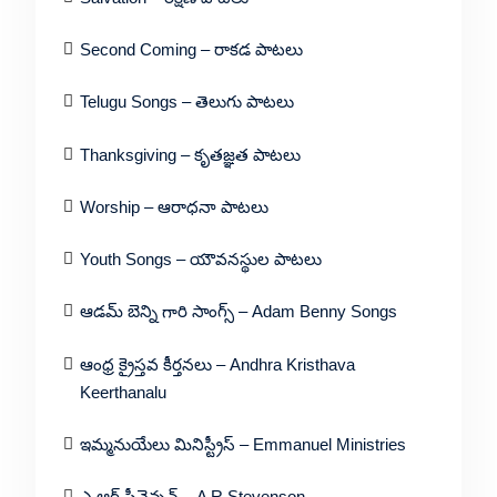
Second Coming – రాకడ పాటలు
Telugu Songs – తెలుగు పాటలు
Thanksgiving – కృతజ్ఞత పాటలు
Worship – ఆరాధనా పాటలు
Youth Songs – యౌవనస్థుల పాటలు
ఆడమ్ బెన్ని గారి సాంగ్స్ – Adam Benny Songs
ఆంధ్ర క్రైస్తవ కీర్తనలు – Andhra Kristhava
Keerthanalu
ఇమ్మనుయేలు మినిస్ట్రీస్ – Emmanuel Ministries
ఎ ఆర్ స్టీవెన్సన్ – A R Stevenson