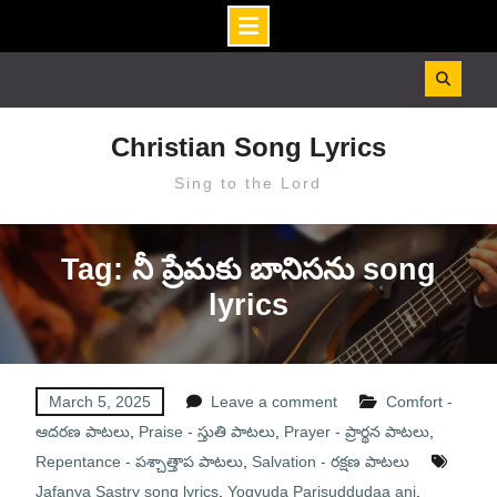
Skip
to
content
Christian Song Lyrics
Sing to the Lord
Tag: నీ ప్రేమకు బానిసను song
lyrics
March 5, 2025
Leave a comment
Comfort -
ఆదరణ పాటలు
,
Praise - స్తుతి పాటలు
,
Prayer - ప్రార్థన పాటలు
,
Repentance - పశ్చాత్తాప పాటలు
,
Salvation - రక్షణ పాటలు
Jafanya Sastry song lyrics
,
Yogyuda Parisuddudaa ani
,