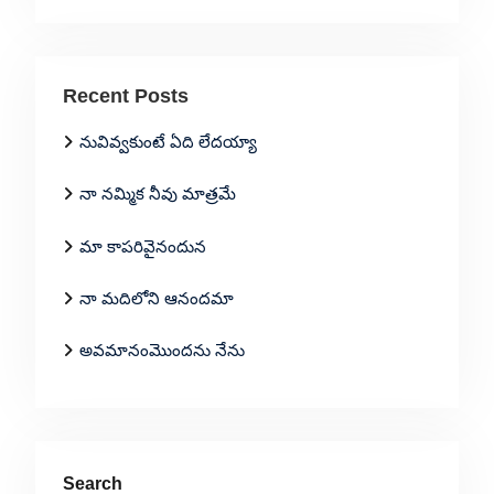
Recent Posts
నువివ్వకుంటే ఏది లేదయ్యా
నా నమ్మిక నీవు మాత్రమే
మా కాపరివైనందున
నా మదిలోని ఆనందమా
అవమానంమొందను నేను
Search