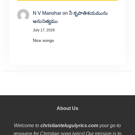
N V Manohar
on
నీ కృపాతిశయమును
అనునిత్యము
July 17, 2026
Nice songs
About Us
Welcome to
christiantelugulyrics.com
your go-to
resource for Christian song lyrics! Our mission is to