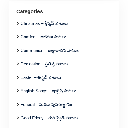
Categories
Christmas – క్రిస్మస్ పాటలు
Comfort – ఆదరణ పాటలు
Communion – బల్లారాధన పాటలు
Dedication – ప్రతిష్ఠ పాటలు
Easter – ఈస్టర్ పాటలు
English Songs – ఇంగ్లీష్ పాటలు
Funeral – మరణ పునరుత్దానం
Good Friday – గుడ్ ఫ్రైడే పాటలు