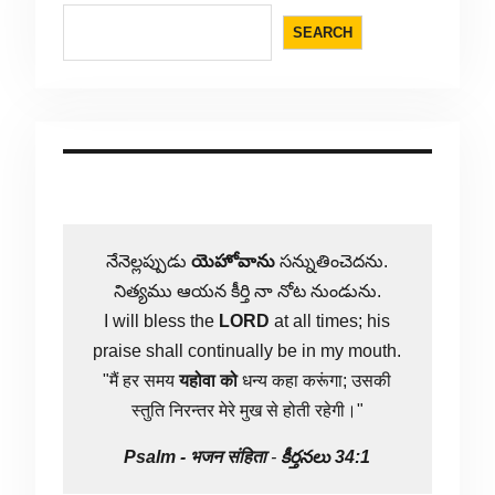
SEARCH
నేనెల్లప్పుడు
యెహోవాను
సన్నుతించెదను.
నిత్యము ఆయన కీర్తి నా నోట నుండును.
I will bless the
LORD
at all times; his
praise shall continually be in my mouth.
"मैं हर समय
यहोवा
को
धन्य कहा करूंगा; उसकी
स्तुति निरन्तर मेरे मुख से होती रहेगी।"
Psalm -
भजन संहिता
-
కీర్తనలు 34:1