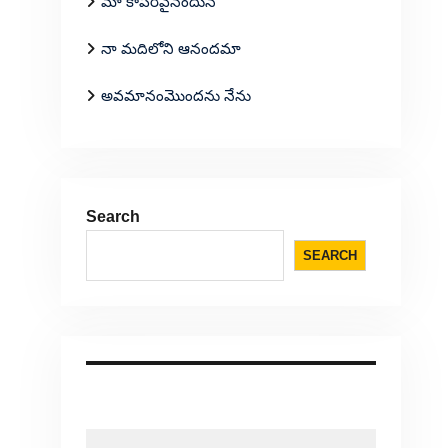
మా కాపరివైనందున
నా మదిలోని ఆనందమా
అవమానంమొందను నేను
Search
SEARCH