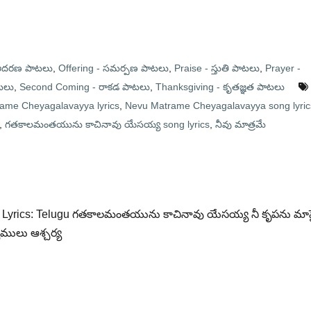
 ఆదరణ పాటలు
,
Offering - సమర్పణ పాటలు
,
Praise - స్తుతి పాటలు
,
Prayer -
ాటలు
,
Second Coming - రాకడ పాటలు
,
Thanksgiving - కృతజ్ఞత పాటలు
ame Cheyagalavayya lyrics
,
Nevu Matrame Cheyagalavayya song lyric
,
గతకాలమంతయును కాచినావు యేసయ్య song lyrics
,
నీవు మాత్రమే
 Lyrics: Telugu గతకాలమంతయును కాచినావు యేసయ్య నీ కృపను మా
ములు ఆశ్చర్య