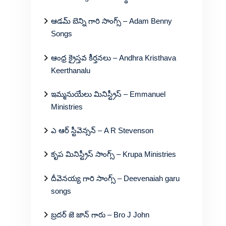
ఆడమ్ బెన్ని గారి సాంగ్స్ – Adam Benny
Songs
ఆంధ్ర క్రైస్తవ కీర్తనలు – Andhra Kristhava
Keerthanalu
ఇమ్మనుయేలు మినిస్ట్రీస్ – Emmanuel
Ministries
ఎ ఆర్ స్టీవెన్సన్ – A R Stevenson
కృప మినిస్ట్రీస్ సాంగ్స్ – Krupa Ministries
దీవెనయ్య గారి సాంగ్స్ – Deevenaiah garu
songs
బ్రదర్ జె జాన్ గారు – Bro J John