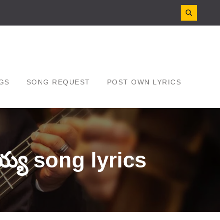
GS
SONG REQUEST
POST OWN LYRICS
య song lyrics