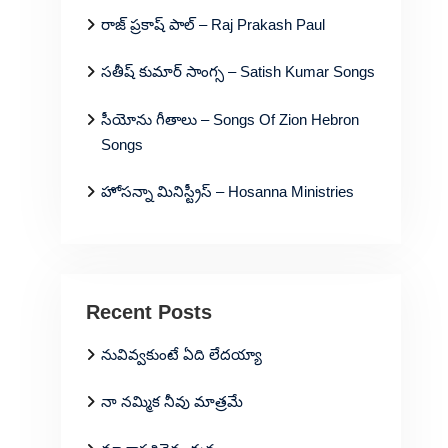
రాజ్ ప్రకాష్ పాల్ – Raj Prakash Paul
సతీష్ కుమార్ సాంగ్స – Satish Kumar Songs
సీయోను గీతాలు – Songs Of Zion Hebron
Songs
హోసన్నా మినిస్ట్రీస్ – Hosanna Ministries
Recent Posts
నువివ్వకుంటే ఏది లేదయ్యా
నా నమ్మిక నీవు మాత్రమే