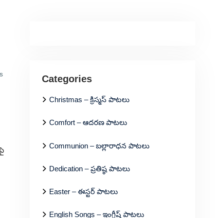
s
Categories
Christmas – క్రిస్మస్ పాటలు
Comfort – ఆదరణ పాటలు
Communion – బల్లారాధన పాటలు
పై
Dedication – ప్రతిష్ఠ పాటలు
Easter – ఈస్టర్ పాటలు
English Songs – ఇంగ్లీష్ పాటలు