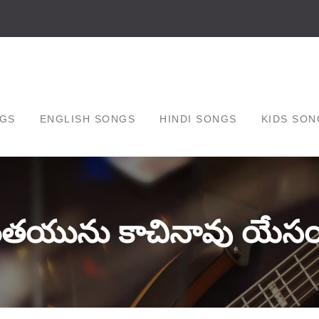
GS
ENGLISH SONGS
HINDI SONGS
KIDS SON
తయును కాచినావు యేసయ్