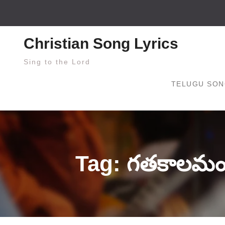
Skip
to
content
Christian Song Lyrics
Sing to the Lord
TELUGU SON
Tag: గతకాలమం