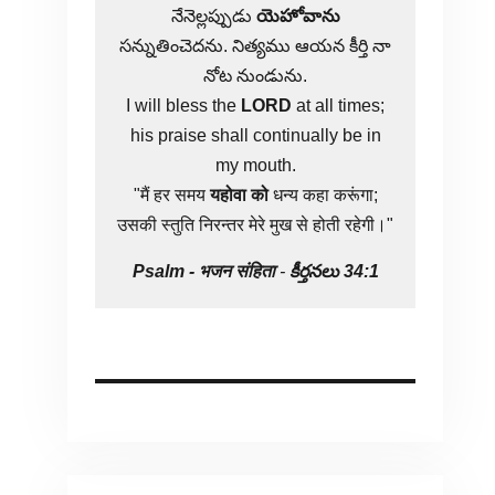
నేనెల్లప్పుడు
యెహోవాను
సన్నుతించెదను. నిత్యము ఆయన కీర్తి నా
నోట నుండును.
I will bless the
LORD
at all times;
his praise shall continually be in
my mouth.
"मैं हर समय
यहोवा
को
धन्य कहा करूंगा;
उसकी स्तुति निरन्तर मेरे मुख से होती रहेगी।"
Psalm -
भजन संहिता
-
కీర్తనలు 34:1