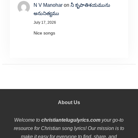
N V Manohar
on
నీ కృపాతిశయమును
అనునిత్యము
July 17, 2026
Nice songs
About Us
Welcome to
christiantelugulyrics.com
your go-to
resource for Christian song lyrics! Our mission is to
make it easy for everyone to find, share, and