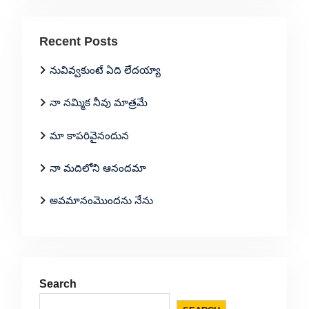
Recent Posts
నువివ్వకుంటే ఏది లేదయ్యా
నా నమ్మిక నీవు మాత్రమే
మా కాపరివైనందున
నా మదిలోని ఆనందమా
అవమానంమొందను నేను
Search