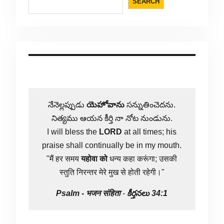
SEARCH
నేనెల్లప్పుడు
యెహోవాను
సన్నుతించెదను.
నిత్యము ఆయన కీర్తి నా నోట నుండును.
I will bless the
LORD
at all times; his
praise shall continually be in my mouth.
"मैं हर समय
यहोवा
को
धन्य कहा करूंगा; उसकी
स्तुति निरन्तर मेरे मुख से होती रहेगी।"
Psalm -
भजन संहिता
-
కీర్తనలు 34:1