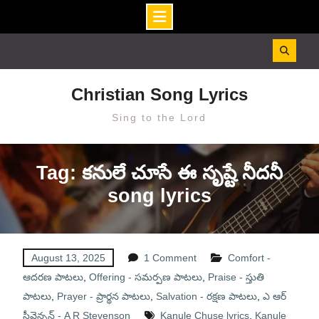
Skip
to
content
Christian Song Lyrics
Sing to the Lord
Tag: కనులే చూసే ఈ సృష్టే నీదనీ
song lyrics
August 13, 2025
1 Comment
Comfort -
ఆదరణ పాటలు
,
Offering - సమర్పణ పాటలు
,
Praise - స్తుతి
పాటలు
,
Prayer - ప్రార్థన పాటలు
,
Salvation - రక్షణ పాటలు
,
ఎ ఆర్
స్టీవెన్సన్ - A R Stevenson
Kanule Chuse lyrics
,
Kanule