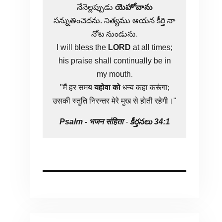
నేనెల్లప్పుడు
యెహోవాను
సన్నుతించెదను. నిత్యము ఆయన కీర్తి నా
నోట నుండును.
I will bless the
LORD
at all times;
his praise shall continually be in
my mouth.
"मैं हर समय
यहोवा
को
धन्य कहा करूंगा;
उसकी स्तुति निरन्तर मेरे मुख से होती रहेगी।"
Psalm -
भजन संहिता
-
కీర్తనలు 34:1