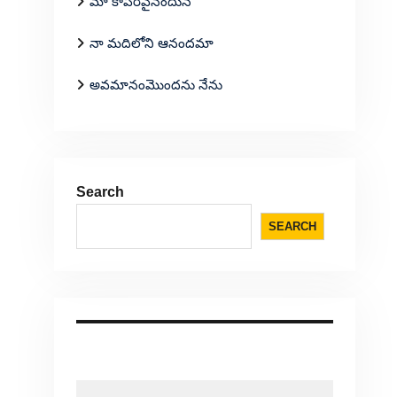
మా కాపరివైనందున
నా మదిలోని ఆనందమా
అవమానంమొందను నేను
Search
SEARCH