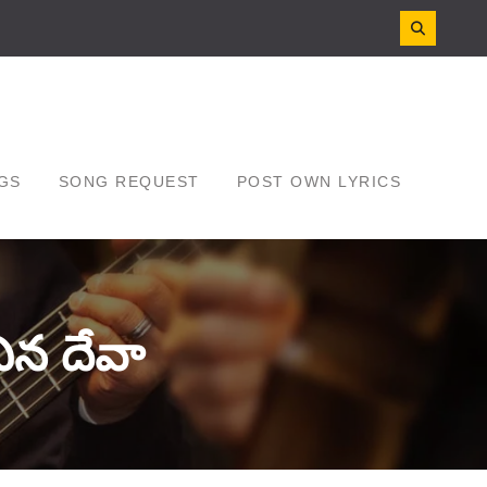
GS
SONG REQUEST
POST OWN LYRICS
ిన దేవా