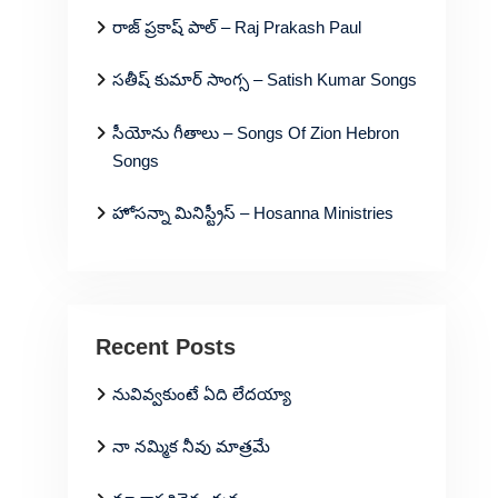
రాజ్ ప్రకాష్ పాల్ – Raj Prakash Paul
సతీష్ కుమార్ సాంగ్స – Satish Kumar Songs
సీయోను గీతాలు – Songs Of Zion Hebron
Songs
హోసన్నా మినిస్ట్రీస్ – Hosanna Ministries
Recent Posts
నువివ్వకుంటే ఏది లేదయ్యా
నా నమ్మిక నీవు మాత్రమే