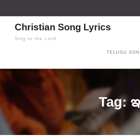
Skip
to
content
Christian Song Lyrics
Sing to the Lord
TELUGU SON
Tag: ఇ