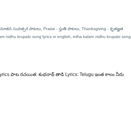
 నూతన సంవత్సర పాటలు
,
Praise - స్తుతి పాటలు
,
Thanksgiving - కృతజ్ఞత
am nidhu krupalo song lyrics in english
,
intha kalam nidhu krupalo song
Lyrics పాట రచయిత: శుభనాథ్ తాడి Lyrics: Telugu ఇంత కాలం నీదు