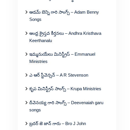
ఆడమ్ బెన్ని గారి సాంగ్స్ – Adam Benny
Songs
ఆంధ్ర క్రైస్తవ కీర్తనలు – Andhra Kristhava
Keerthanalu
ఇమ్మనుయేలు మినిస్ట్రీస్ – Emmanuel
Ministries
ఎ ఆర్ స్టీవెన్సన్ – A R Stevenson
కృప మినిస్ట్రీస్ సాంగ్స్ – Krupa Ministries
దీవెనయ్య గారి సాంగ్స్ – Deevenaiah garu
songs
బ్రదర్ జె జాన్ గారు – Bro J John