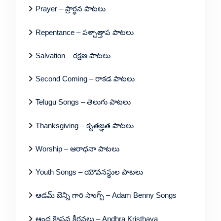
Prayer – ప్రార్థన పాటలు
Repentance – పశ్చాత్తాప పాటలు
Salvation – రక్షణ పాటలు
Second Coming – రాకడ పాటలు
Telugu Songs – తెలుగు పాటలు
Thanksgiving – కృతజ్ఞత పాటలు
Worship – ఆరాధనా పాటలు
Youth Songs – యౌవనస్థుల పాటలు
ఆడమ్ బెన్ని గారి సాంగ్స్ – Adam Benny Songs
ఆంధ్ర క్రైస్తవ కీర్తనలు – Andhra Kristhava