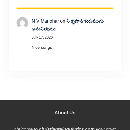
N V Manohar
on
నీ కృపాతిశయమును
అనునిత్యము
July 17, 2026
Nice songs
About Us
Welcome to
christiantelugulyrics.com
your go-to