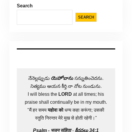
Search
SEARCH
నేనెల్లప్పుడు
యెహోవాను
సన్నుతించెదను.
నిత్యము ఆయన కీర్తి నా నోట నుండును.
I will bless the
LORD
at all times; his
praise shall continually be in my mouth.
"मैं हर समय
यहोवा
को
धन्य कहा करूंगा; उसकी
स्तुति निरन्तर मेरे मुख से होती रहेगी।"
Psalm -
भजन संहिता
-
కీర్తనలు 34:1