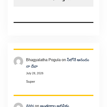
Bhagyalatha Pogula
on
నీలోనే ఆనందం
నా దేవా
July 28, 2026
Super
Abhi
on
అంత్యకాల అభిషేకం