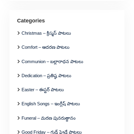
Categories
Christmas – క్రిస్మస్ పాటలు
Comfort – ఆదరణ పాటలు
Communion – బల్లారాధన పాటలు
Dedication – ప్రతిష్ఠ పాటలు
Easter – ఈస్టర్ పాటలు
English Songs – ఇంగ్లీష్ పాటలు
Funeral – మరణ పునరుత్దానం
Good Friday – గుడ్ ఫ్రైడే పాటలు