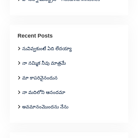
Recent Posts
నువివ్వకుంటే ఏది లేదయ్యా
నా నమ్మిక నీవు మాత్రమే
మా కాపరివైనందున
నా మదిలోని ఆనందమా
అవమానంమొందను నేను