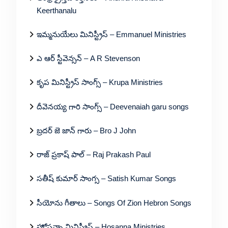
Keerthanalu
ఇమ్మనుయేలు మినిస్ట్రీస్ – Emmanuel Ministries
ఎ ఆర్ స్టీవెన్సన్ – A R Stevenson
కృప మినిస్ట్రీస్ సాంగ్స్ – Krupa Ministries
దీవెనయ్య గారి సాంగ్స్ – Deevenaiah garu songs
బ్రదర్ జె జాన్ గారు – Bro J John
రాజ్ ప్రకాష్ పాల్ – Raj Prakash Paul
సతీష్ కుమార్ సాంగ్స – Satish Kumar Songs
సీయోను గీతాలు – Songs Of Zion Hebron Songs
హోసన్నా మినిస్ట్రీస్ – Hosanna Ministries