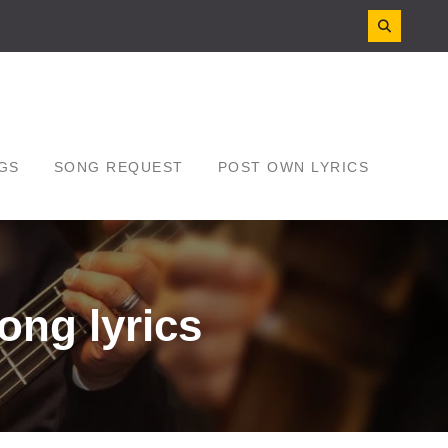
GS
SONG REQUEST
POST OWN LYRICS
 song lyrics