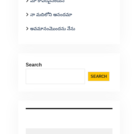
మా కాపరివైనందున
నా మదిలోని ఆనందమా
అవమానంమొందను నేను
Search
SEARCH