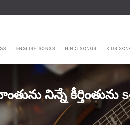
GS
ENGLISH SONGS
HINDI SONGS
KIDS SON
హింతును నిన్నే కీర్తింతును