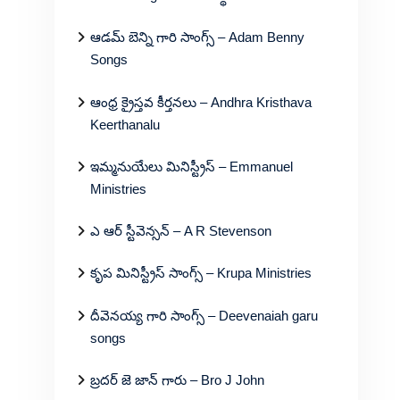
ఆడమ్ బెన్ని గారి సాంగ్స్ – Adam Benny
Songs
ఆంధ్ర క్రైస్తవ కీర్తనలు – Andhra Kristhava
Keerthanalu
ఇమ్మనుయేలు మినిస్ట్రీస్ – Emmanuel
Ministries
ఎ ఆర్ స్టీవెన్సన్ – A R Stevenson
కృప మినిస్ట్రీస్ సాంగ్స్ – Krupa Ministries
దీవెనయ్య గారి సాంగ్స్ – Deevenaiah garu
songs
బ్రదర్ జె జాన్ గారు – Bro J John