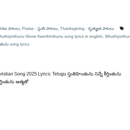
ఆదరణ పాటలు
,
Praise - స్తుతి పాటలు
,
Thanksgiving - కృతజ్ఞత పాటలు
huthiyinthunu Ninne Keerthinthunu song lyrics in english
,
Sthuthiyinthu
తింతును song lyrics
ristian Song 2025 Lyrics: Telugu స్తుతిహింతును నిన్నే కీర్తింతును
తింతును ఆత్మతో