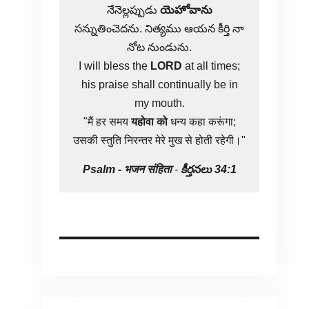
నేనెల్లప్పుడు
యెహోవాను
సన్నుతించెదను. నిత్యము ఆయన కీర్తి నా
నోట నుండును.
I will bless the
LORD
at all times;
his praise shall continually be in
my mouth.
"मैं हर समय
यहोवा
को
धन्य कहा करूंगा;
उसकी स्तुति निरन्तर मेरे मुख से होती रहेगी।"
Psalm -
भजन संहिता
-
కీర్తనలు 34:1