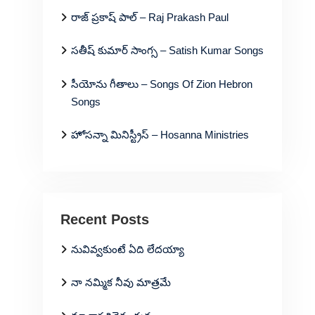
రాజ్ ప్రకాష్ పాల్ – Raj Prakash Paul
సతీష్ కుమార్ సాంగ్స – Satish Kumar Songs
సీయోను గీతాలు – Songs Of Zion Hebron
Songs
హోసన్నా మినిస్ట్రీస్ – Hosanna Ministries
Recent Posts
నువివ్వకుంటే ఏది లేదయ్యా
నా నమ్మిక నీవు మాత్రమే