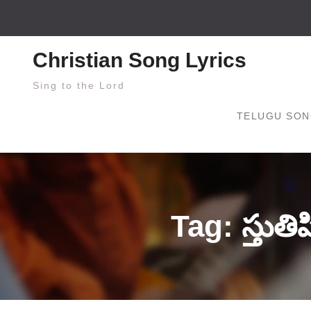
Skip
to
content
Christian Song Lyrics
Sing to the Lord
TELUGU SON
Tag: స్తుతి