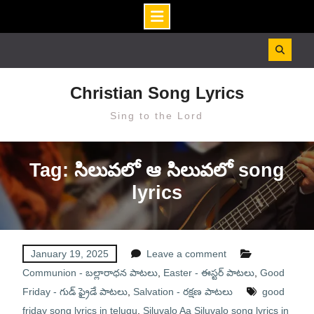
Skip
to
content
Christian Song Lyrics
Sing to the Lord
Tag: సిలువలో ఆ సిలువలో song
lyrics
January 19, 2025
Leave a comment
Communion - బల్లారాధన పాటలు
,
Easter - ఈస్టర్ పాటలు
,
Good
Friday - గుడ్ ఫ్రైడే పాటలు
,
Salvation - రక్షణ పాటలు
good
friday song lyrics in telugu
,
Siluvalo Aa Siluvalo song lyrics in