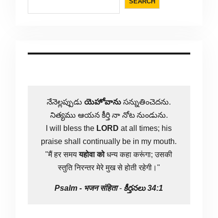
SEARCH
నేనెల్లప్పుడు
యెహోవాను
సన్నుతించెదను.
నిత్యము ఆయన కీర్తి నా నోట నుండును.
I will bless the
LORD
at all times; his
praise shall continually be in my mouth.
"मैं हर समय
यहोवा
को
धन्य कहा करूंगा; उसकी
स्तुति निरन्तर मेरे मुख से होती रहेगी।"
Psalm -
भजन संहिता
-
కీర్తనలు 34:1