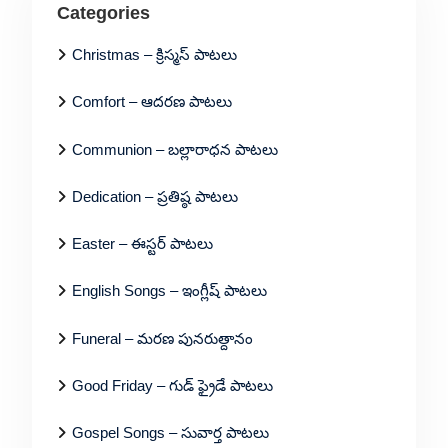
Categories
Christmas – క్రిస్మస్ పాటలు
Comfort – ఆదరణ పాటలు
Communion – బల్లారాధన పాటలు
Dedication – ప్రతిష్ఠ పాటలు
Easter – ఈస్టర్ పాటలు
English Songs – ఇంగ్లీష్ పాటలు
Funeral – మరణ పునరుత్దానం
Good Friday – గుడ్ ఫ్రైడే పాటలు
Gospel Songs – సువార్త పాటలు