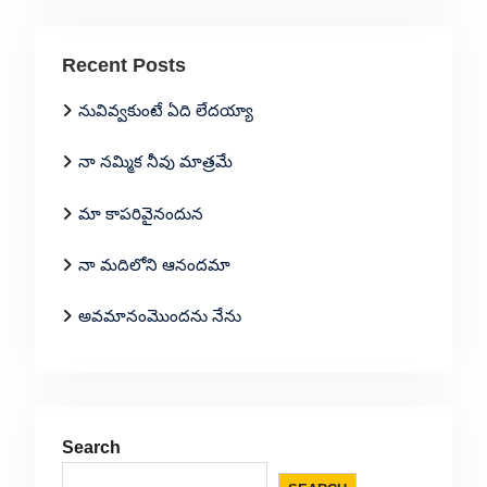
Recent Posts
నువివ్వకుంటే ఏది లేదయ్యా
నా నమ్మిక నీవు మాత్రమే
మా కాపరివైనందున
నా మదిలోని ఆనందమా
అవమానంమొందను నేను
Search