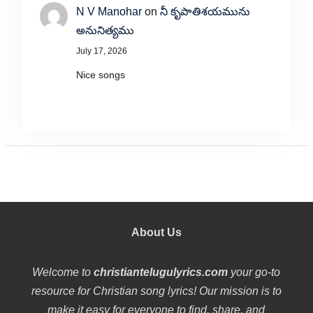
N V Manohar
on
నీ కృపాతిశయమును
అనునిత్యము
July 17, 2026
Nice songs
About Us
Welcome to
christiantelugulyrics.com
your go-to
resource for Christian song lyrics! Our mission is to
make it easy for everyone to find, share, and