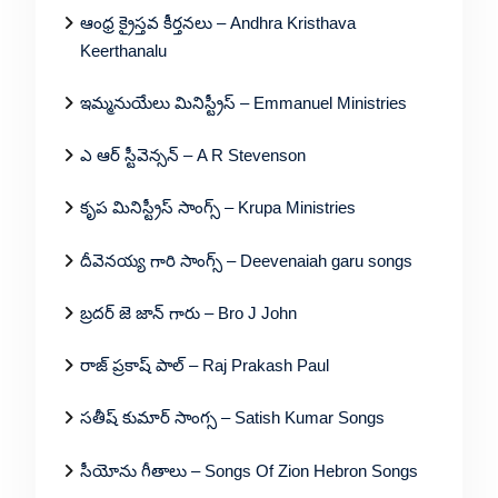
ఆంధ్ర క్రైస్తవ కీర్తనలు – Andhra Kristhava
Keerthanalu
ఇమ్మనుయేలు మినిస్ట్రీస్ – Emmanuel Ministries
ఎ ఆర్ స్టీవెన్సన్ – A R Stevenson
కృప మినిస్ట్రీస్ సాంగ్స్ – Krupa Ministries
దీవెనయ్య గారి సాంగ్స్ – Deevenaiah garu songs
బ్రదర్ జె జాన్ గారు – Bro J John
రాజ్ ప్రకాష్ పాల్ – Raj Prakash Paul
సతీష్ కుమార్ సాంగ్స – Satish Kumar Songs
సీయోను గీతాలు – Songs Of Zion Hebron Songs