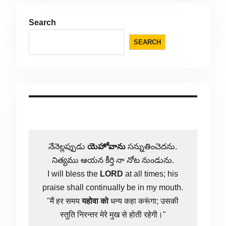
Search
SEARCH
నేనెల్లప్పుడు
యెహోవాను
సన్నుతించెదను.
నిత్యము ఆయన కీర్తి నా నోట నుండును.
I will bless the
LORD
at all times; his
praise shall continually be in my mouth.
"मैं हर समय
यहोवा
को
धन्य कहा करूंगा; उसकी
स्तुति निरन्तर मेरे मुख से होती रहेगी।"