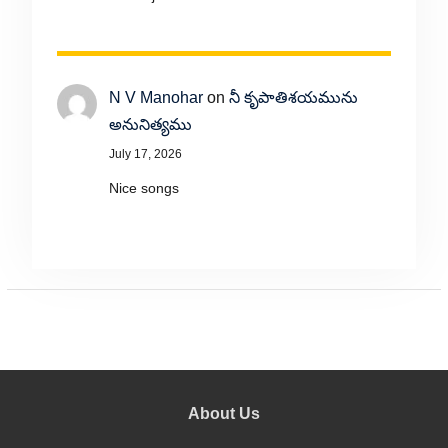
N V Manohar
on
నీ కృపాతిశయమును
అనునిత్యము
July 17, 2026
Nice songs
About Us