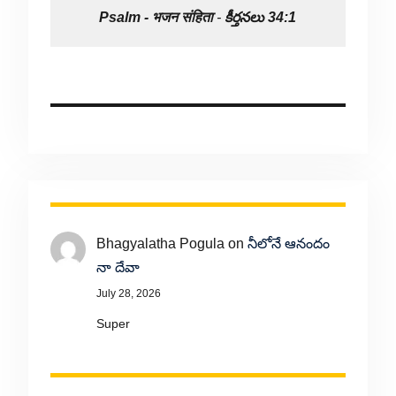
Psalm -
भजन संहिता
-
కీర్తనలు 34:1
Bhagyalatha Pogula
on
నీలోనే ఆనందం
నా దేవా
July 28, 2026
Super