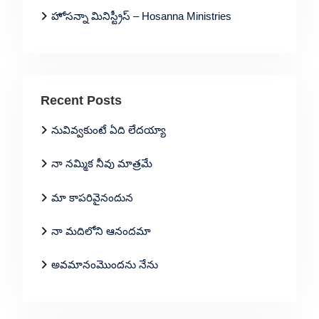
హోసన్నా మినిస్ట్రీస్ – Hosanna Ministries
Recent Posts
నువివ్వకుంటే ఏది లేదయ్యా
నా నమ్మిక నీవు మాత్రమే
మా కాపరివైనందున
నా మదిలోని ఆనందమా
అవమానంమొందను నేను