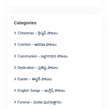
Categories
Christmas – క్రిస్మస్ పాటలు
Comfort – ఆదరణ పాటలు
Communion – బల్లారాధన పాటలు
Dedication – ప్రతిష్ఠ పాటలు
Easter – ఈస్టర్ పాటలు
English Songs – ఇంగ్లీష్ పాటలు
Funeral – మరణ పునరుత్దానం