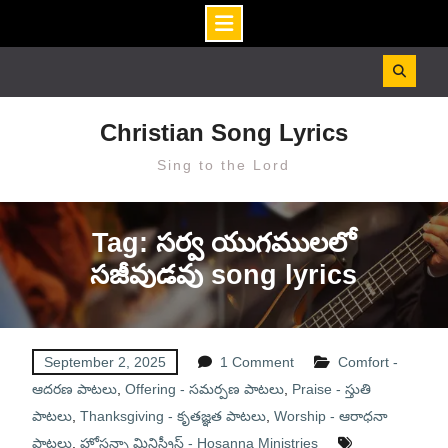
Skip
to
content
Christian Song Lyrics
Sing to the Lord
Tag: సర్వ యుగములలో
సజీవుడవు song lyrics
September 2, 2025
1 Comment
Comfort -
ఆదరణ పాటలు
,
Offering - సమర్పణ పాటలు
,
Praise - స్తుతి
పాటలు
,
Thanksgiving - కృతజ్ఞత పాటలు
,
Worship - ఆరాధనా
పాటలు
,
హోసన్నా మినిస్ట్రీస్ - Hosanna Ministries