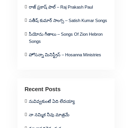
రాజ్ ప్రకాష్ పాల్ – Raj Prakash Paul
సతీష్ కుమార్ సాంగ్స – Satish Kumar Songs
సీయోను గీతాలు – Songs Of Zion Hebron
Songs
హోసన్నా మినిస్ట్రీస్ – Hosanna Ministries
Recent Posts
నువివ్వకుంటే ఏది లేదయ్యా
నా నమ్మిక నీవు మాత్రమే