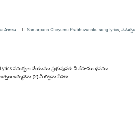
పణ పాటలు
Samarpana Cheyumu Prabhuvunaku song lyrics
,
సమర్ప
g Lyrics సమర్పణ చేయుము ప్రభువునకు నీ దేహము ధనము
పణ ఇమ్మనెను (2) నీ బిడ్డను సేవకు