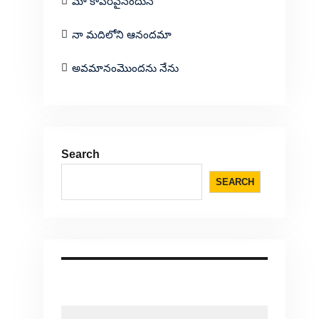
మా కాపరివైనందున
నా మదిలోని ఆనందమా
అవమానంమొందను నేను
Search
SEARCH