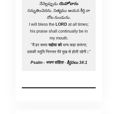
నేనెల్లప్పుడు
యెహోవాను
సన్నుతించెదను. నిత్యము ఆయన కీర్తి నా
నోట నుండును.
I will bless the
LORD
at all times;
his praise shall continually be in
my mouth.
"मैं हर समय
यहोवा
को
धन्य कहा करूंगा;
उसकी स्तुति निरन्तर मेरे मुख से होती रहेगी।"
Psalm -
भजन संहिता
-
కీర్తనలు 34:1