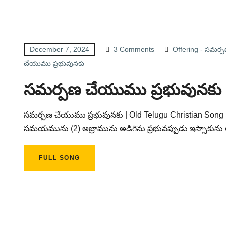
December 7, 2024
3 Comments
Offering - సమర్
చేయుము ప్రభువునకు
సమర్పణ చేయుము ప్రభువునకు
సమర్పణ చేయుము ప్రభువునకు | Old Telugu Christian Son
సమయమును (2) అబ్రామును అడిగెను ప్రభువప్పుడు ఇస్సాకును అర్
FULL SONG