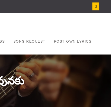
GS
SONG REQUEST
POST OWN LYRICS
వునకు