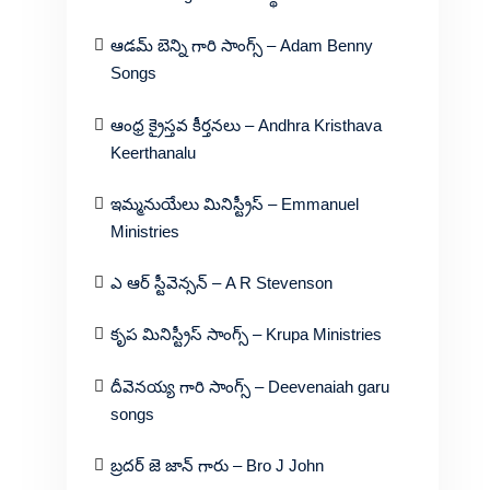
ఆడమ్ బెన్ని గారి సాంగ్స్ – Adam Benny
Songs
ఆంధ్ర క్రైస్తవ కీర్తనలు – Andhra Kristhava
Keerthanalu
ఇమ్మనుయేలు మినిస్ట్రీస్ – Emmanuel
Ministries
ఎ ఆర్ స్టీవెన్సన్ – A R Stevenson
కృప మినిస్ట్రీస్ సాంగ్స్ – Krupa Ministries
దీవెనయ్య గారి సాంగ్స్ – Deevenaiah garu
songs
బ్రదర్ జె జాన్ గారు – Bro J John