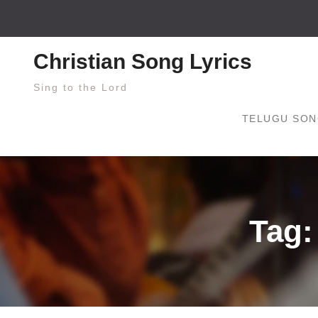
Skip
to
content
Christian Song Lyrics
Sing to the Lord
TELUGU SON
Tag: