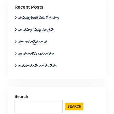
Recent Posts
నువివ్వకుంటే ఏది లేదయ్యా
నా నమ్మిక నీవు మాత్రమే
మా కాపరివైనందున
నా మదిలోని ఆనందమా
అవమానంమొందను నేను
Search
SEARCH