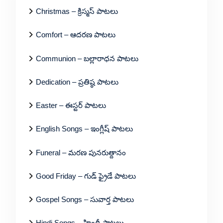
Christmas – క్రిస్మస్ పాటలు
Comfort – ఆదరణ పాటలు
Communion – బల్లారాధన పాటలు
Dedication – ప్రతిష్ఠ పాటలు
Easter – ఈస్టర్ పాటలు
English Songs – ఇంగ్లీష్ పాటలు
Funeral – మరణ పునరుత్దానం
Good Friday – గుడ్ ఫ్రైడే పాటలు
Gospel Songs – సువార్త పాటలు
Hindi Songs – హిందీ పాటలు