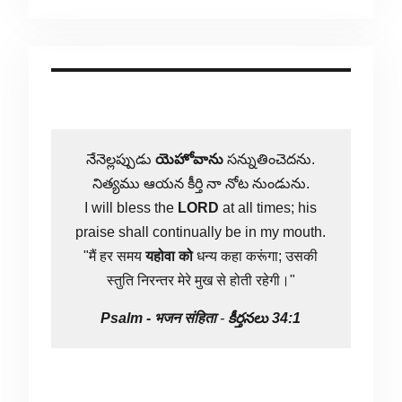
నేనెల్లప్పుడు
యెహోవాను
సన్నుతించెదను.
నిత్యము ఆయన కీర్తి నా నోట నుండును.
I will bless the
LORD
at all times; his
praise shall continually be in my mouth.
"मैं हर समय
यहोवा
को
धन्य कहा करूंगा; उसकी
स्तुति निरन्तर मेरे मुख से होती रहेगी।"
Psalm -
भजन संहिता
-
కీర్తనలు 34:1