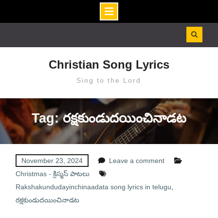
Skip
to
content
Christian Song Lyrics
Sing to the Lord
Tag: రక్షకుండుదయించినాడట
November 23, 2024
Leave a comment
Christmas - క్రిస్మస్ పాటలు
Rakshakundudayinchinaadata song lyrics in telugu
,
రక్షకుండుదయించినాడట