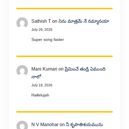
Sathish T
on
నిను మాత్రమే నే నమ్మానయా
July 26, 2026
Super song faster
Mani Kumari
on
ప్రేమించే తండ్రి ఏముంది
నాలో
July 18, 2026
Hallelujah
N V Manohar
on
నీ కృపాతిశయమును