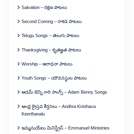
Salvation – రక్షణ పాటలు
Second Coming – రాకడ పాటలు
Telugu Songs – తెలుగు పాటలు
Thanksgiving – కృతజ్ఞత పాటలు
Worship – ఆరాధనా పాటలు
Youth Songs – యౌవనస్థుల పాటలు
ఆడమ్ బెన్ని గారి సాంగ్స్ – Adam Benny Songs
ఆంధ్ర క్రైస్తవ కీర్తనలు – Andhra Kristhava
Keerthanalu
ఇమ్మనుయేలు మినిస్ట్రీస్ – Emmanuel Ministries