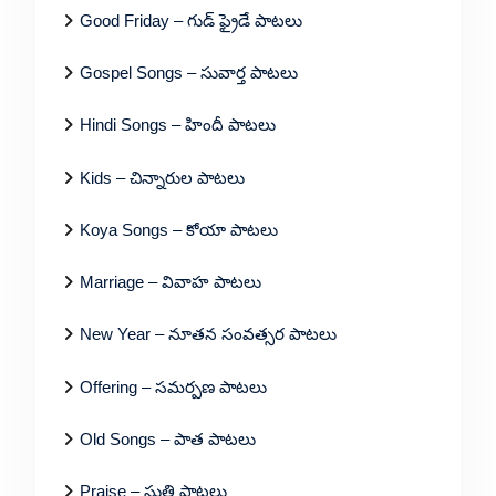
Good Friday – గుడ్ ఫ్రైడే పాటలు
Gospel Songs – సువార్త పాటలు
Hindi Songs – హిందీ పాటలు
Kids – చిన్నారుల పాటలు
Koya Songs – కోయా పాటలు
Marriage – వివాహ పాటలు
New Year – నూతన సంవత్సర పాటలు
Offering – సమర్పణ పాటలు
Old Songs – పాత పాటలు
Praise – స్తుతి పాటలు