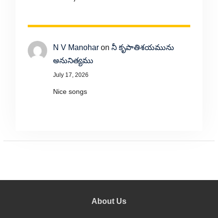
N V Manohar
on
నీ కృపాతిశయమును
అనునిత్యము
July 17, 2026
Nice songs
About Us