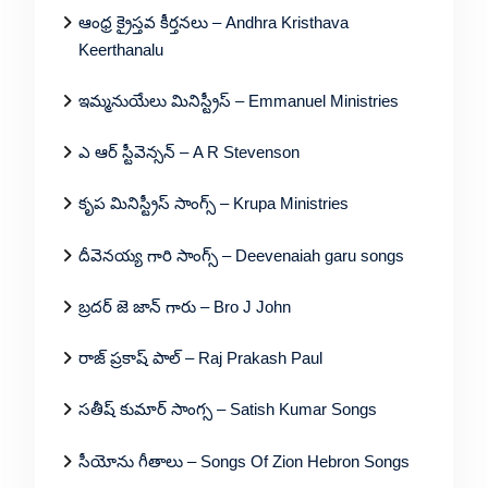
ఆంధ్ర క్రైస్తవ కీర్తనలు – Andhra Kristhava
Keerthanalu
ఇమ్మనుయేలు మినిస్ట్రీస్ – Emmanuel Ministries
ఎ ఆర్ స్టీవెన్సన్ – A R Stevenson
కృప మినిస్ట్రీస్ సాంగ్స్ – Krupa Ministries
దీవెనయ్య గారి సాంగ్స్ – Deevenaiah garu songs
బ్రదర్ జె జాన్ గారు – Bro J John
రాజ్ ప్రకాష్ పాల్ – Raj Prakash Paul
సతీష్ కుమార్ సాంగ్స – Satish Kumar Songs
సీయోను గీతాలు – Songs Of Zion Hebron Songs