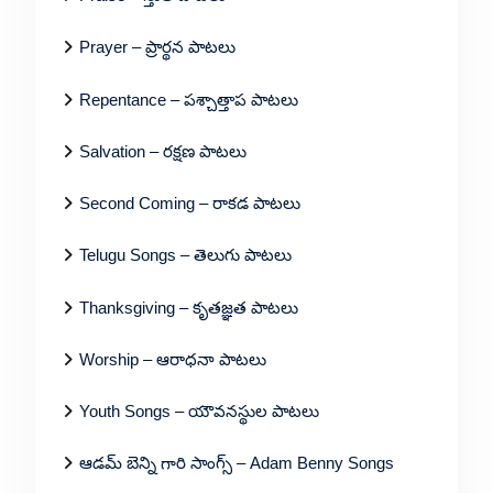
Prayer – ప్రార్థన పాటలు
Repentance – పశ్చాత్తాప పాటలు
Salvation – రక్షణ పాటలు
Second Coming – రాకడ పాటలు
Telugu Songs – తెలుగు పాటలు
Thanksgiving – కృతజ్ఞత పాటలు
Worship – ఆరాధనా పాటలు
Youth Songs – యౌవనస్థుల పాటలు
ఆడమ్ బెన్ని గారి సాంగ్స్ – Adam Benny Songs