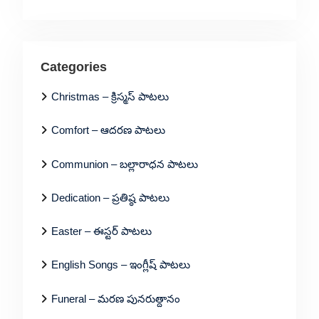
Categories
Christmas – క్రిస్మస్ పాటలు
Comfort – ఆదరణ పాటలు
Communion – బల్లారాధన పాటలు
Dedication – ప్రతిష్ఠ పాటలు
Easter – ఈస్టర్ పాటలు
English Songs – ఇంగ్లీష్ పాటలు
Funeral – మరణ పునరుత్దానం