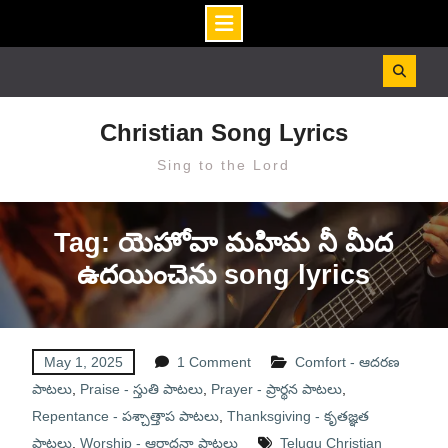
Skip
to
content
Christian Song Lyrics
Sing to the Lord
Tag: యెహోవా మహిమ నీ మీద
ఉదయించెను song lyrics
May 1, 2025
1 Comment
Comfort - ఆదరణ
పాటలు
,
Praise - స్తుతి పాటలు
,
Prayer - ప్రార్థన పాటలు
,
Repentance - పశ్చాత్తాప పాటలు
,
Thanksgiving - కృతజ్ఞత
పాటలు
,
Worship - ఆరాధనా పాటలు
Telugu Christian