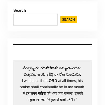
Search
SEARCH
నేనెల్లప్పుడు
యెహోవాను
సన్నుతించెదను.
నిత్యము ఆయన కీర్తి నా నోట నుండును.
I will bless the
LORD
at all times; his
praise shall continually be in my mouth.
"मैं हर समय
यहोवा
को
धन्य कहा करूंगा; उसकी
स्तुति निरन्तर मेरे मुख से होती रहेगी।"