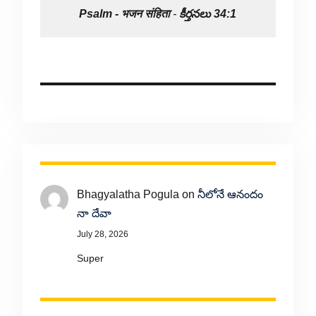
Psalm -
भजन संहिता
-
కీర్తనలు 34:1
Bhagyalatha Pogula
on
నీలోనే ఆనందం
నా దేవా
July 28, 2026
Super