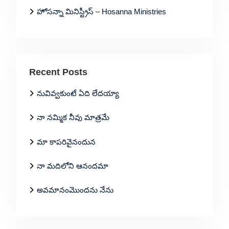
హోసన్నా మినిస్ట్రీస్ – Hosanna Ministries
Recent Posts
నువివ్వకుంటే ఏది లేదయ్యా
నా నమ్మిక నీవు మాత్రమే
మా కాపరివైనందున
నా మదిలోని ఆనందమా
అవమానంమొందను నేను