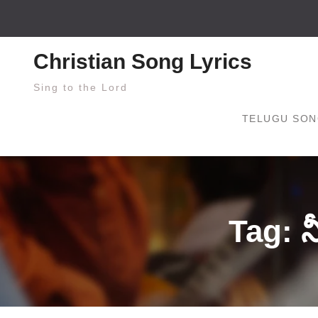
Skip
to
content
Christian Song Lyrics
Sing to the Lord
TELUGU SON
Tag: న