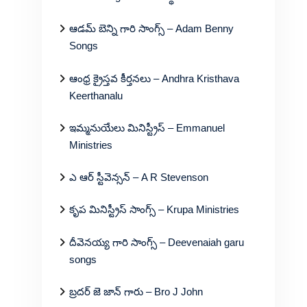
ఆడమ్ బెన్ని గారి సాంగ్స్ – Adam Benny
Songs
ఆంధ్ర క్రైస్తవ కీర్తనలు – Andhra Kristhava
Keerthanalu
ఇమ్మనుయేలు మినిస్ట్రీస్ – Emmanuel
Ministries
ఎ ఆర్ స్టీవెన్సన్ – A R Stevenson
కృప మినిస్ట్రీస్ సాంగ్స్ – Krupa Ministries
దీవెనయ్య గారి సాంగ్స్ – Deevenaiah garu
songs
బ్రదర్ జె జాన్ గారు – Bro J John