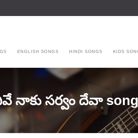
GS
ENGLISH SONGS
HINDI SONGS
KIDS SON
ీవే నాకు సర్వం దేవా song