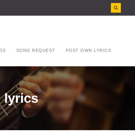
GS
SONG REQUEST
POST OWN LYRICS
 lyrics