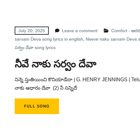
July 20, 2025
Leave a comment
Comfort - ఆద
sarvam Deva song lyrics in english
,
Neeve naku sarvam Deva son
సర్వం దేవా song lyrics
నీవే నాకు సర్వం దేవా
నిన్నె స్తుతియించి కొనియాడేదా | G. HENRY JENNINGS | Telugu
నాకు ఆధారం దేవా (2) నీ సన్నిదే
FULL SONG