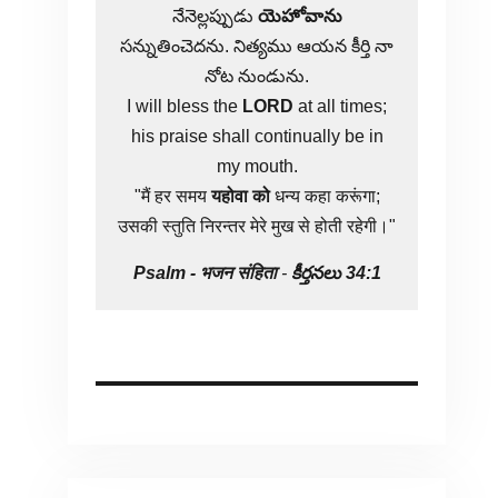
నేనెల్లప్పుడు
యెహోవాను
సన్నుతించెదను. నిత్యము ఆయన కీర్తి నా
నోట నుండును.
I will bless the
LORD
at all times;
his praise shall continually be in
my mouth.
"मैं हर समय
यहोवा
को
धन्य कहा करूंगा;
उसकी स्तुति निरन्तर मेरे मुख से होती रहेगी।"
Psalm -
भजन संहिता
-
కీర్తనలు 34:1