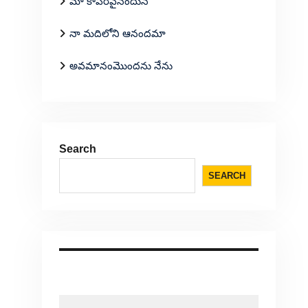
మా కాపరివైనందున
నా మదిలోని ఆనందమా
అవమానంమొందను నేను
Search
SEARCH