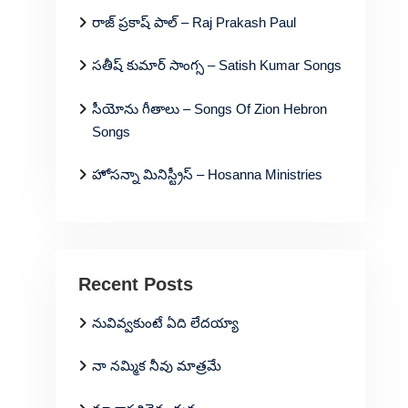
రాజ్ ప్రకాష్ పాల్ – Raj Prakash Paul
సతీష్ కుమార్ సాంగ్స – Satish Kumar Songs
సీయోను గీతాలు – Songs Of Zion Hebron
Songs
హోసన్నా మినిస్ట్రీస్ – Hosanna Ministries
Recent Posts
నువివ్వకుంటే ఏది లేదయ్యా
నా నమ్మిక నీవు మాత్రమే