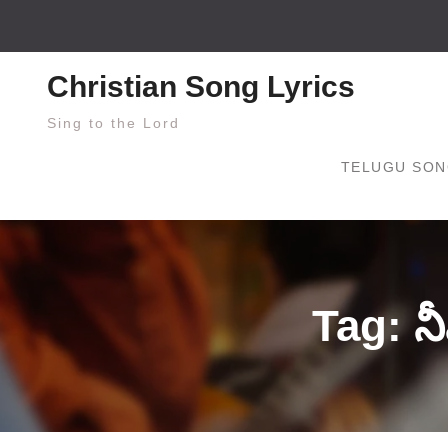
Skip
to
content
Christian Song Lyrics
Sing to the Lord
TELUGU SON
Tag: నీ