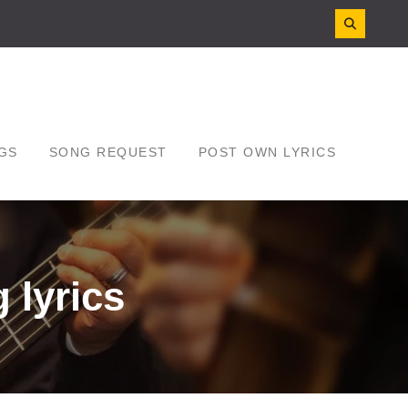
GS
SONG REQUEST
POST OWN LYRICS
g lyrics