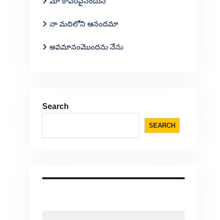
మా కాపరివైనందున
నా మదిలోని ఆనందమా
అవమానంమొందను నేను
Search
SEARCH