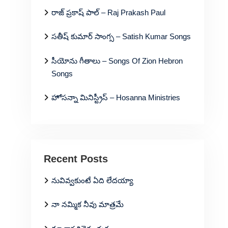
రాజ్ ప్రకాష్ పాల్ – Raj Prakash Paul
సతీష్ కుమార్ సాంగ్స – Satish Kumar Songs
సీయోను గీతాలు – Songs Of Zion Hebron
Songs
హోసన్నా మినిస్ట్రీస్ – Hosanna Ministries
Recent Posts
నువివ్వకుంటే ఏది లేదయ్యా
నా నమ్మిక నీవు మాత్రమే