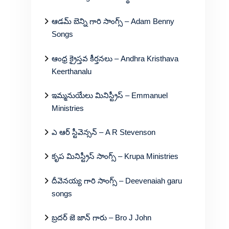
ఆడమ్ బెన్ని గారి సాంగ్స్ – Adam Benny
Songs
ఆంధ్ర క్రైస్తవ కీర్తనలు – Andhra Kristhava
Keerthanalu
ఇమ్మనుయేలు మినిస్ట్రీస్ – Emmanuel
Ministries
ఎ ఆర్ స్టీవెన్సన్ – A R Stevenson
కృప మినిస్ట్రీస్ సాంగ్స్ – Krupa Ministries
దీవెనయ్య గారి సాంగ్స్ – Deevenaiah garu
songs
బ్రదర్ జె జాన్ గారు – Bro J John