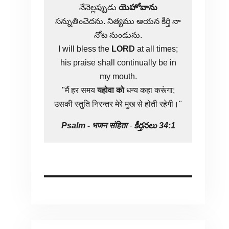
నేనెల్లప్పుడు
యెహోవాను
సన్నుతించెదను. నిత్యము ఆయన కీర్తి నా
నోట నుండును.
I will bless the
LORD
at all times;
his praise shall continually be in
my mouth.
"मैं हर समय
यहोवा
को
धन्य कहा करूंगा;
उसकी स्तुति निरन्तर मेरे मुख से होती रहेगी।"
Psalm -
भजन संहिता
-
కీర్తనలు 34:1