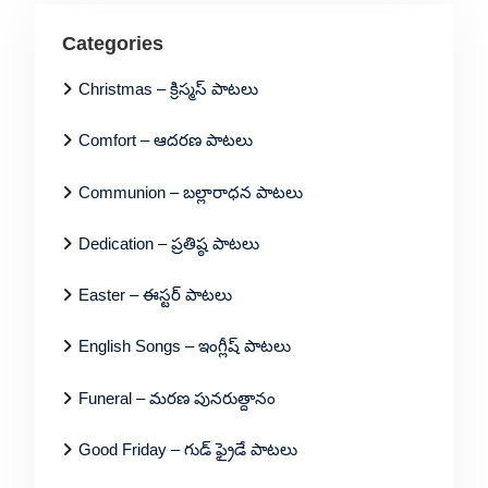
Categories
Christmas – క్రిస్మస్ పాటలు
Comfort – ఆదరణ పాటలు
Communion – బల్లారాధన పాటలు
Dedication – ప్రతిష్ఠ పాటలు
Easter – ఈస్టర్ పాటలు
English Songs – ఇంగ్లీష్ పాటలు
Funeral – మరణ పునరుత్దానం
Good Friday – గుడ్ ఫ్రైడే పాటలు