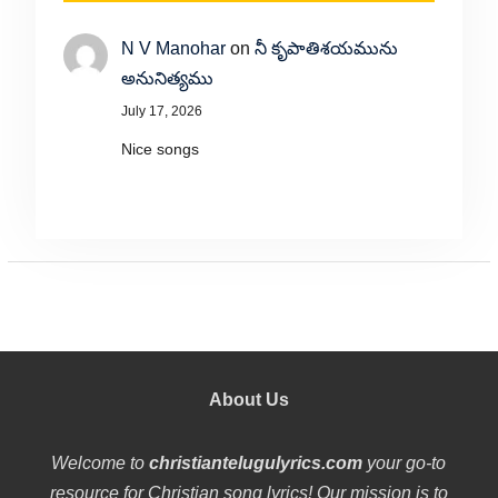
N V Manohar
on
నీ కృపాతిశయమును
అనునిత్యము
July 17, 2026
Nice songs
About Us
Welcome to
christiantelugulyrics.com
your go-to
resource for Christian song lyrics! Our mission is to