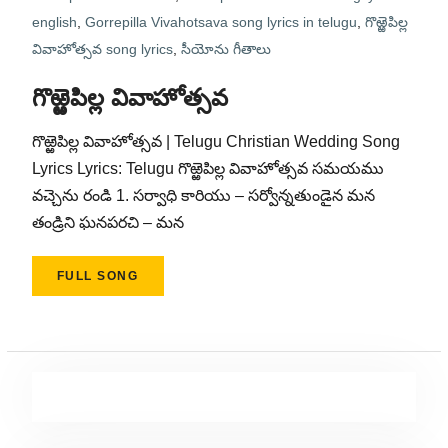
english
,
Gorrepilla Vivahotsava song lyrics in telugu
,
గొఱ్ఱెపిల్ల
వివాహోత్సవ song lyrics
,
సీయోను గీతాలు
గొఱ్ఱెపిల్ల వివాహోత్సవ
గొఱ్ఱెపిల్ల వివాహోత్సవ | Telugu Christian Wedding Song
Lyrics Lyrics: Telugu గొఱ్ఱెపిల్ల వివాహోత్సవ సమయము
వచ్చెను రండి 1. సర్వాధి కారియు – సర్వోన్నతుండైన మన
తండ్రిని ఘనపరచి – మన
FULL SONG