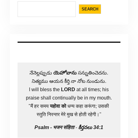
SEARCH
నేనెల్లప్పుడు
యెహోవాను
సన్నుతించెదను.
నిత్యము ఆయన కీర్తి నా నోట నుండును.
I will bless the
LORD
at all times; his
praise shall continually be in my mouth.
"मैं हर समय
यहोवा
को
धन्य कहा करूंगा; उसकी
स्तुति निरन्तर मेरे मुख से होती रहेगी।"
Psalm -
भजन संहिता
-
కీర్తనలు 34:1