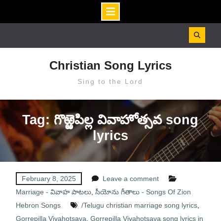
Skip
to
content
Christian Song Lyrics
Sing to the Lord
Tag: గొఱ్ఱెపిల్ల వివాహోత్సవ song
lyrics
February 8, 2025
Leave a comment
Marriage - వివాహ పాటలు
,
సీయోను గీతాలు - Songs Of Zion
Hebron Songs
/Telugu christian marriage song lyrics
,
Gorrepilla Vivahotsava
,
Gorrepilla Vivahotsava song lyrics in