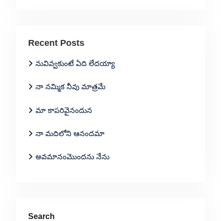
Recent Posts
నువివ్వకుంటే ఏది లేదయ్యా
నా నమ్మిక నీవు మాత్రమే
మా కాపరివైనందున
నా మదిలోని ఆనందమా
అవమానంమొందను నేను
Search