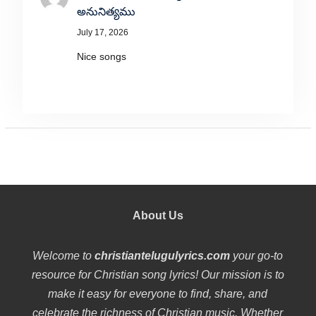
అనునిత్యము
July 17, 2026
Nice songs
About Us
Welcome to
christiantelugulyrics.com
your go-to
resource for Christian song lyrics! Our mission is to
make it easy for everyone to find, share, and
celebrate the richness of Christian music. Whether