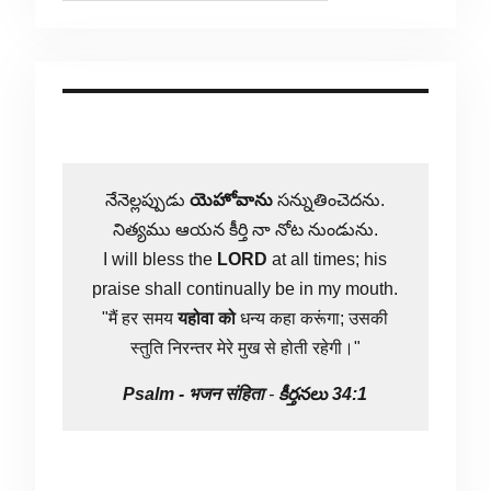
నేనెల్లప్పుడు
యెహోవాను
సన్నుతించెదను.
నిత్యము ఆయన కీర్తి నా నోట నుండును.
I will bless the
LORD
at all times; his
praise shall continually be in my mouth.
"मैं हर समय
यहोवा
को
धन्य कहा करूंगा; उसकी
स्तुति निरन्तर मेरे मुख से होती रहेगी।"
Psalm -
भजन संहिता
-
కీర్తనలు 34:1