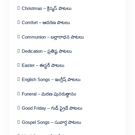
Christmas – క్రిస్మస్ పాటలు
Comfort – ఆదరణ పాటలు
Communion – బల్లారాధన పాటలు
Dedication – ప్రతిష్ఠ పాటలు
Easter – ఈస్టర్ పాటలు
English Songs – ఇంగ్లీష్ పాటలు
Funeral – మరణ పునరుత్దానం
Good Friday – గుడ్ ఫ్రైడే పాటలు
Gospel Songs – సువార్త పాటలు