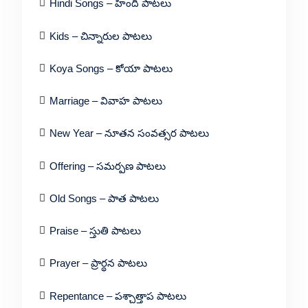
Hindi Songs – హిందీ పాటలు
Kids – చిన్నారుల పాటలు
Koya Songs – కోయా పాటలు
Marriage – వివాహ పాటలు
New Year – నూతన సంవత్సర పాటలు
Offering – సమర్పణ పాటలు
Old Songs – పాత పాటలు
Praise – స్తుతి పాటలు
Prayer – ప్రార్థన పాటలు
Repentance – పశ్చాత్తాప పాటలు