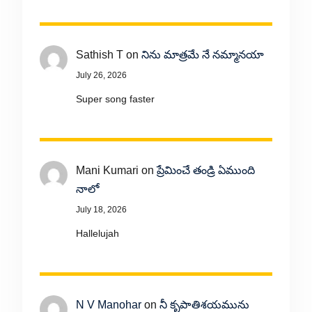
Sathish T
on
నిను మాత్రమే నే నమ్మానయా
July 26, 2026
Super song faster
Mani Kumari
on
ప్రేమించే తండ్రి ఏముంది
నాలో
July 18, 2026
Hallelujah
N V Manohar
on
నీ కృపాతిశయమును