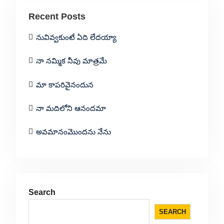
Recent Posts
నువివ్వకుంటే ఏది లేదయ్యా
నా నమ్మిక నీవు మాత్రమే
మా కాపరివైనందున
నా మదిలోని ఆనందమా
అవమానంమొందను నేను
Search
SEARCH