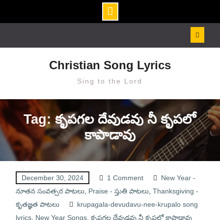
Skip
to
content
Christian Song Lyrics
Sing to the Lord
Tag: కృపగల దేవుడవు నీ కృపలో
కాపాడావు
December 30, 2024
1 Comment
New Year -
నూతన సంవత్సర పాటలు
,
Praise - స్తుతి పాటలు
,
Thanksgiving -
కృతజ్ఞత పాటలు
krupagala-devudavu-nee-krupalo song
lyrics
,
New Year Songs
,
కృపగల దేవుడవు నీ కృపలో కాపాడావు