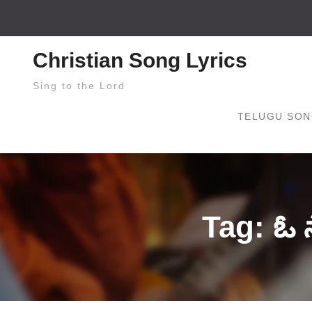
Skip
to
content
Christian Song Lyrics
Sing to the Lord
TELUGU SON
Tag: ఓ 