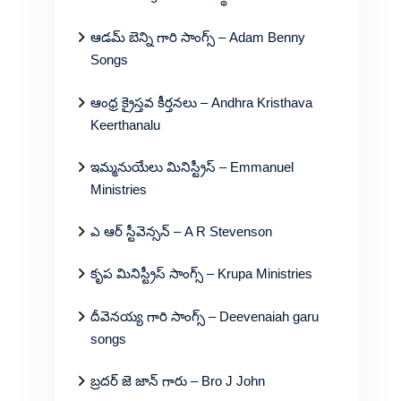
ఆడమ్ బెన్ని గారి సాంగ్స్ – Adam Benny
Songs
ఆంధ్ర క్రైస్తవ కీర్తనలు – Andhra Kristhava
Keerthanalu
ఇమ్మనుయేలు మినిస్ట్రీస్ – Emmanuel
Ministries
ఎ ఆర్ స్టీవెన్సన్ – A R Stevenson
కృప మినిస్ట్రీస్ సాంగ్స్ – Krupa Ministries
దీవెనయ్య గారి సాంగ్స్ – Deevenaiah garu
songs
బ్రదర్ జె జాన్ గారు – Bro J John