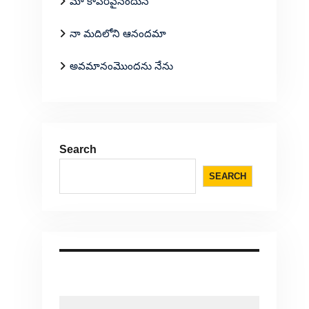
మా కాపరివైనందున
నా మదిలోని ఆనందమా
అవమానంమొందను నేను
Search
SEARCH