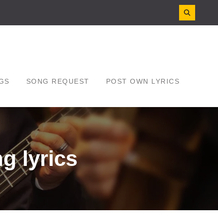
GS
SONG REQUEST
POST OWN LYRICS
g lyrics