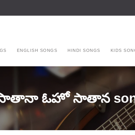
GS
ENGLISH SONGS
HINDI SONGS
KIDS SON
సాతానా ఓహో సాతాన son