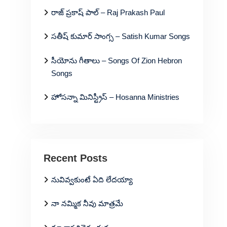
రాజ్ ప్రకాష్ పాల్ – Raj Prakash Paul
సతీష్ కుమార్ సాంగ్స – Satish Kumar Songs
సీయోను గీతాలు – Songs Of Zion Hebron
Songs
హోసన్నా మినిస్ట్రీస్ – Hosanna Ministries
Recent Posts
నువివ్వకుంటే ఏది లేదయ్యా
నా నమ్మిక నీవు మాత్రమే