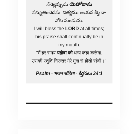
నేనెల్లప్పుడు
యెహోవాను
సన్నుతించెదను. నిత్యము ఆయన కీర్తి నా
నోట నుండును.
I will bless the
LORD
at all times;
his praise shall continually be in
my mouth.
"मैं हर समय
यहोवा
को
धन्य कहा करूंगा;
उसकी स्तुति निरन्तर मेरे मुख से होती रहेगी।"
Psalm -
भजन संहिता
-
కీర్తనలు 34:1