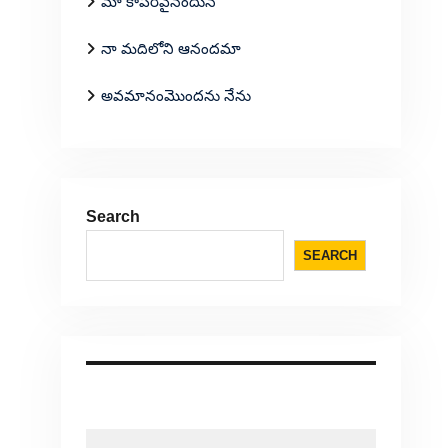
మా కాపరివైనందున
నా మదిలోని ఆనందమా
అవమానంమొందను నేను
Search
SEARCH