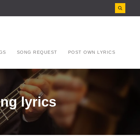
GS
SONG REQUEST
POST OWN LYRICS
ng lyrics