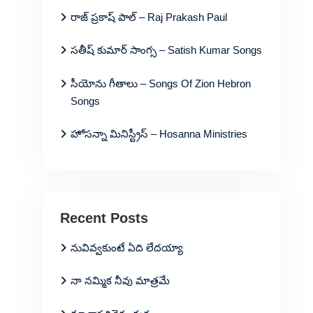
రాజ్ ప్రకాష్ పాల్ – Raj Prakash Paul
సతీష్ కుమార్ సాంగ్స – Satish Kumar Songs
సీయోను గీతాలు – Songs Of Zion Hebron
Songs
హోసన్నా మినిస్ట్రీస్ – Hosanna Ministries
Recent Posts
నువివ్వకుంటే ఏది లేదయ్యా
నా నమ్మిక నీవు మాత్రమే