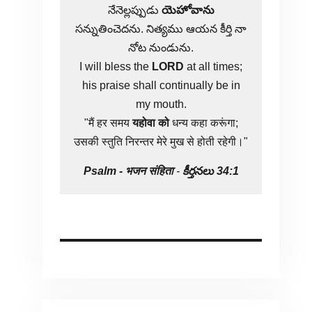
నేనెల్లప్పుడు
యెహోవాను
సన్నుతించెదను. నిత్యము ఆయన కీర్తి నా
నోట నుండును.
I will bless the
LORD
at all times;
his praise shall continually be in
my mouth.
"मैं हर समय
यहोवा
को
धन्य कहा करूंगा;
उसकी स्तुति निरन्तर मेरे मुख से होती रहेगी।"
Psalm -
भजन संहिता
-
కీర్తనలు 34:1