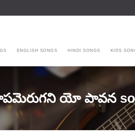
GS
ENGLISH SONGS
HINDI SONGS
KIDS SON
ాపమెరుగని యో పావన so