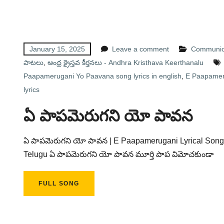
January 15, 2025
Leave a comment
Communion
పాటలు
,
ఆంధ్ర క్రైస్తవ కీర్తనలు - Andhra Kristhava Keerthanalu
Paapamerugani Yo Paavana song lyrics in english
,
E Paapameru
lyrics
ఏ పాపమెరుగని యో పావన
ఏ పాపమెరుగని యో పావన | E Paapamerugani Lyrical Song T
Telugu ఏ పాపమెరుగని యో పావన మూర్తి పాప విమోచకుండా
FULL SONG