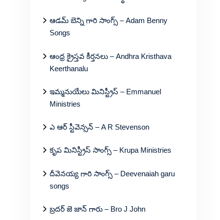
ఆడమ్ బెన్ని గారి సాంగ్స్ – Adam Benny
Songs
ఆంధ్ర క్రైస్తవ కీర్తనలు – Andhra Kristhava
Keerthanalu
ఇమ్మనుయేలు మినిస్ట్రీస్ – Emmanuel
Ministries
ఎ ఆర్ స్టీవెన్సన్ – A R Stevenson
కృప మినిస్ట్రీస్ సాంగ్స్ – Krupa Ministries
దీవెనయ్య గారి సాంగ్స్ – Deevenaiah garu
songs
బ్రదర్ జె జాన్ గారు – Bro J John