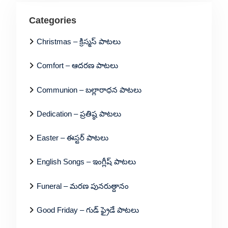
Categories
Christmas – క్రిస్మస్ పాటలు
Comfort – ఆదరణ పాటలు
Communion – బల్లారాధన పాటలు
Dedication – ప్రతిష్ఠ పాటలు
Easter – ఈస్టర్ పాటలు
English Songs – ఇంగ్లీష్ పాటలు
Funeral – మరణ పునరుత్దానం
Good Friday – గుడ్ ఫ్రైడే పాటలు