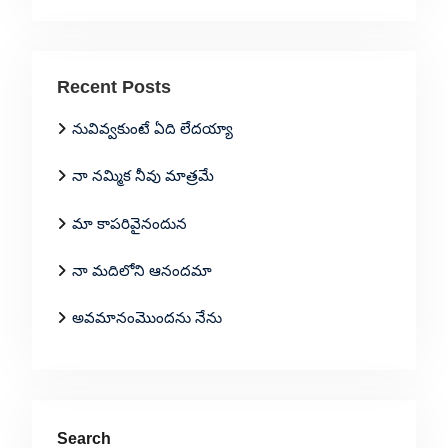
Recent Posts
నువివ్వకుంటే ఏది లేదయ్యా
నా నమ్మిక నీవు మాత్రమే
మా కాపరివైనందున
నా మదిలోని ఆనందమా
అవమానంమొందను నేను
Search