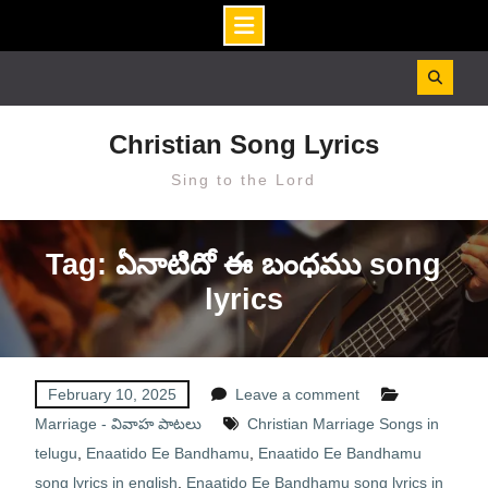
Skip
to
content
Christian Song Lyrics
Sing to the Lord
Tag: ఏనాటిదో ఈ బంధము song
lyrics
February 10, 2025
Leave a comment
Marriage - వివాహ పాటలు
Christian Marriage Songs in
telugu
,
Enaatido Ee Bandhamu
,
Enaatido Ee Bandhamu
song lyrics in english
,
Enaatido Ee Bandhamu song lyrics in