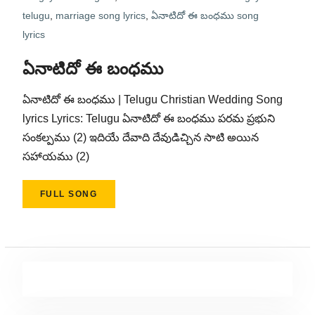
telugu
,
marriage song lyrics
,
ఏనాటిదో ఈ బంధము song
lyrics
ఏనాటిదో ఈ బంధము
ఏనాటిదో ఈ బంధము | Telugu Christian Wedding Song
lyrics Lyrics: Telugu ఏనాటిదో ఈ బంధము పరమ ప్రభుని
సంకల్పము (2) ఇదియే దేవాది దేవుడిచ్చిన సాటి అయిన
సహాయము (2)
FULL SONG