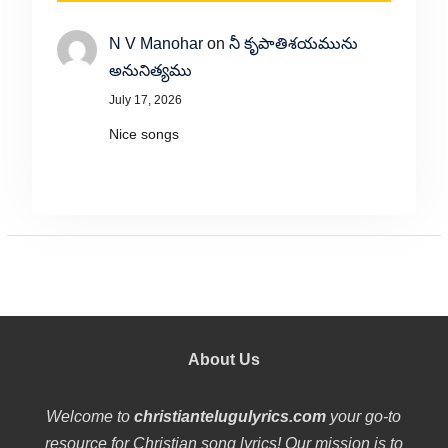
N V Manohar
on
నీ కృపాతిశయమును
అనునిత్యము
July 17, 2026
Nice songs
About Us
Welcome to
christiantelugulyrics.com
your go-to
resource for Christian song lyrics! Our mission is to