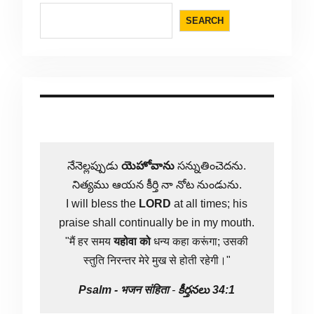
SEARCH
నేనెల్లప్పుడు
యెహోవాను
సన్నుతించెదను.
నిత్యము ఆయన కీర్తి నా నోట నుండును.
I will bless the
LORD
at all times; his
praise shall continually be in my mouth.
"मैं हर समय
यहोवा
को
धन्य कहा करूंगा; उसकी
स्तुति निरन्तर मेरे मुख से होती रहेगी।"
Psalm -
भजन संहिता
-
కీర్తనలు 34:1