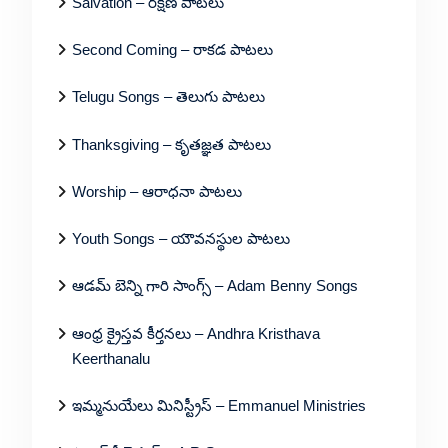
Salvation – రక్షణ పాటలు
Second Coming – రాకడ పాటలు
Telugu Songs – తెలుగు పాటలు
Thanksgiving – కృతజ్ఞత పాటలు
Worship – ఆరాధనా పాటలు
Youth Songs – యౌవనస్థుల పాటలు
ఆడమ్ బెన్ని గారి సాంగ్స్ – Adam Benny Songs
ఆంధ్ర క్రైస్తవ కీర్తనలు – Andhra Kristhava
Keerthanalu
ఇమ్మనుయేలు మినిస్ట్రీస్ – Emmanuel Ministries