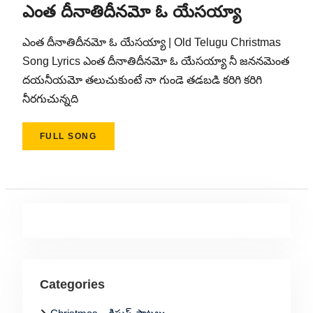
ఎంత దీనాతిదీనమో ఓ యేసయ్యా
ఎంత దీనాతిదీనమో ఓ యేసయ్యా | Old Telugu Christmas
Song Lyrics ఎంత దీనాతిదీనమో ఓ యేసయ్యా నీ జననమెంత
దయనీయమో తలుచుకుంటే నా గుండె తడబడి కరిగి కరిగి
నీరగుచున్నది
FULL SONG
Categories