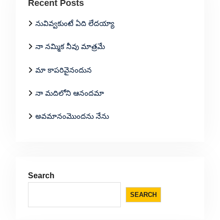
Recent Posts
నువివ్వకుంటే ఏది లేదయ్యా
నా నమ్మిక నీవు మాత్రమే
మా కాపరివైనందున
నా మదిలోని ఆనందమా
అవమానంమొందను నేను
Search
SEARCH