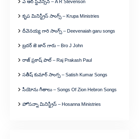
ఎ ఆర్ స్టీవెన్సన్ – A R Stevenson
కృప మినిస్ట్రీస్ సాంగ్స్ – Krupa Ministries
దీవెనయ్య గారి సాంగ్స్ – Deevenaiah garu songs
బ్రదర్ జె జాన్ గారు – Bro J John
రాజ్ ప్రకాష్ పాల్ – Raj Prakash Paul
సతీష్ కుమార్ సాంగ్స – Satish Kumar Songs
సీయోను గీతాలు – Songs Of Zion Hebron Songs
హోసన్నా మినిస్ట్రీస్ – Hosanna Ministries