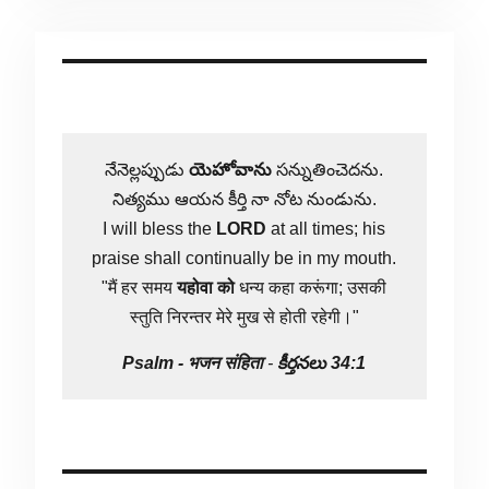
నేనెల్లప్పుడు
యెహోవాను
సన్నుతించెదను.
నిత్యము ఆయన కీర్తి నా నోట నుండును.
I will bless the
LORD
at all times; his
praise shall continually be in my mouth.
"मैं हर समय
यहोवा
को
धन्य कहा करूंगा; उसकी
स्तुति निरन्तर मेरे मुख से होती रहेगी।"
Psalm -
भजन संहिता
-
కీర్తనలు 34:1