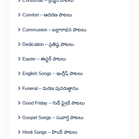
Christmas – క్రిస్మస్ పాటలు
Comfort – ఆదరణ పాటలు
Communion – బల్లారాధన పాటలు
Dedication – ప్రతిష్ఠ పాటలు
Easter – ఈస్టర్ పాటలు
English Songs – ఇంగ్లీష్ పాటలు
Funeral – మరణ పునరుత్దానం
Good Friday – గుడ్ ఫ్రైడే పాటలు
Gospel Songs – సువార్త పాటలు
Hindi Songs – హిందీ పాటలు