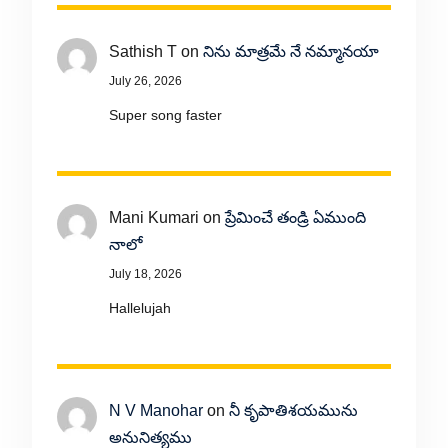
Sathish T
on
నిను మాత్రమే నే నమ్మానయా
July 26, 2026
Super song faster
Mani Kumari
on
ప్రేమించే తండ్రి ఏముంది
నాలో
July 18, 2026
Hallelujah
N V Manohar
on
నీ కృపాతిశయమును
అనునిత్యము