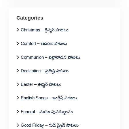
Categories
Christmas – క్రిస్మస్ పాటలు
Comfort – ఆదరణ పాటలు
Communion – బల్లారాధన పాటలు
Dedication – ప్రతిష్ఠ పాటలు
Easter – ఈస్టర్ పాటలు
English Songs – ఇంగ్లీష్ పాటలు
Funeral – మరణ పునరుత్దానం
Good Friday – గుడ్ ఫ్రైడే పాటలు