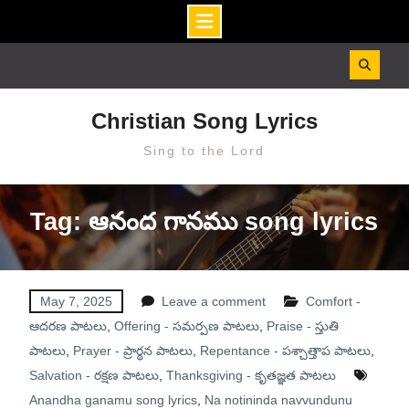
Skip
to
content
Christian Song Lyrics
Sing to the Lord
Tag: ఆనంద గానము song lyrics
May 7, 2025
Leave a comment
Comfort -
ఆదరణ పాటలు
,
Offering - సమర్పణ పాటలు
,
Praise - స్తుతి
పాటలు
,
Prayer - ప్రార్థన పాటలు
,
Repentance - పశ్చాత్తాప పాటలు
,
Salvation - రక్షణ పాటలు
,
Thanksgiving - కృతజ్ఞత పాటలు
Anandha ganamu song lyrics
,
Na notininda navvundunu