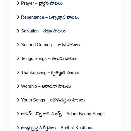
Prayer – ప్రార్థన పాటలు
Repentance – పశ్చాత్తాప పాటలు
Salvation – రక్షణ పాటలు
Second Coming – రాకడ పాటలు
Telugu Songs – తెలుగు పాటలు
Thanksgiving – కృతజ్ఞత పాటలు
Worship – ఆరాధనా పాటలు
Youth Songs – యౌవనస్థుల పాటలు
ఆడమ్ బెన్ని గారి సాంగ్స్ – Adam Benny Songs
ఆంధ్ర క్రైస్తవ కీర్తనలు – Andhra Kristhava