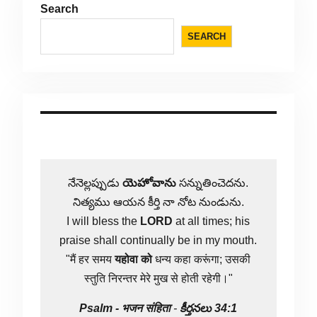
Search
SEARCH
నేనెల్లప్పుడు
యెహోవాను
సన్నుతించెదను.
నిత్యము ఆయన కీర్తి నా నోట నుండును.
I will bless the
LORD
at all times; his
praise shall continually be in my mouth.
"मैं हर समय
यहोवा
को
धन्य कहा करूंगा; उसकी
स्तुति निरन्तर मेरे मुख से होती रहेगी।"
Psalm -
भजन संहिता
-
కీర్తనలు 34:1