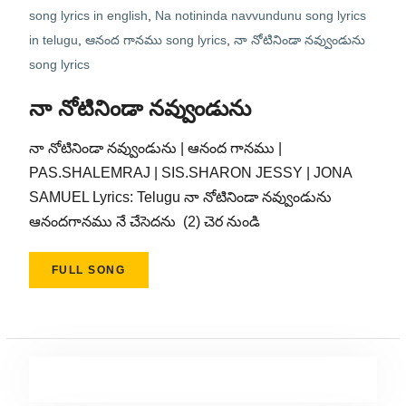
song lyrics in english
,
Na notininda navvundunu song lyrics
in telugu
,
ఆనంద గానము song lyrics
,
నా నోటినిండా నవ్వుండును
song lyrics
నా నోటినిండా నవ్వుండును
నా నోటినిండా నవ్వుండును | ఆనంద గానము |
PAS.SHALEMRAJ | SIS.SHARON JESSY | JONA
SAMUEL Lyrics: Telugu నా నోటినిండా నవ్వుండును
ఆనందగానము నే చేసెదను (2) చెర నుండి
FULL SONG