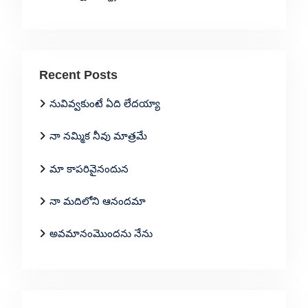
Recent Posts
నువివ్వకుంటే ఏది లేదయ్యా
నా నమ్మిక నీవు మాత్రమే
మా కాపరివైనందున
నా మదిలోని ఆనందమా
అవమానంమొందను నేను