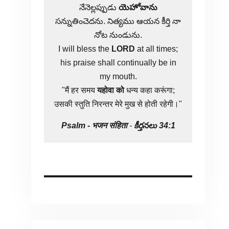
నేనెల్లప్పుడు
యెహోవాను
సన్నుతించెదను. నిత్యము ఆయన కీర్తి నా
నోట నుండును.
I will bless the
LORD
at all times;
his praise shall continually be in
my mouth.
"मैं हर समय
यहोवा
को
धन्य कहा करूंगा;
उसकी स्तुति निरन्तर मेरे मुख से होती रहेगी।"
Psalm -
भजन संहिता
-
కీర్తనలు 34:1