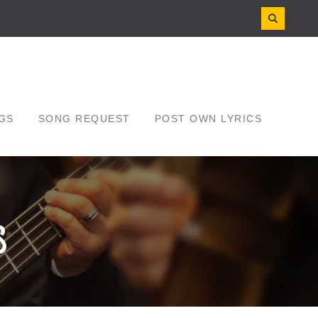
GS
SONG REQUEST
POST OWN LYRICS
ా