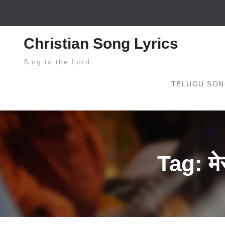
Skip
to
content
Christian Song Lyrics
Sing to the Lord
TELUGU SON
Tag: मे