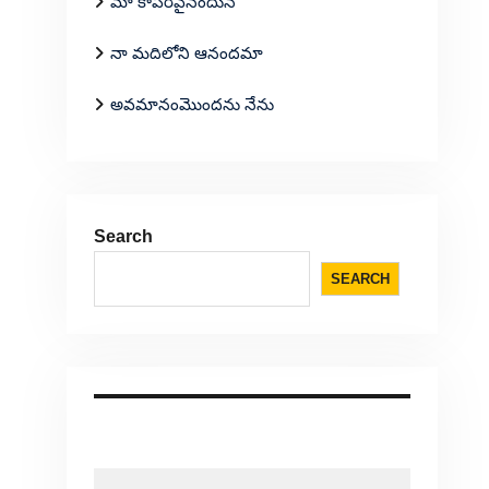
మా కాపరివైనందున
నా మదిలోని ఆనందమా
అవమానంమొందను నేను
Search
SEARCH