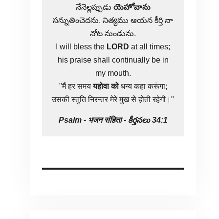
నేనెల్లప్పుడు
యెహోవాను
సన్నుతించెదను. నిత్యము ఆయన కీర్తి నా
నోట నుండును.
I will bless the
LORD
at all times;
his praise shall continually be in
my mouth.
"मैं हर समय
यहोवा
को
धन्य कहा करूंगा;
उसकी स्तुति निरन्तर मेरे मुख से होती रहेगी।"
Psalm -
भजन संहिता
-
కీర్తనలు 34:1