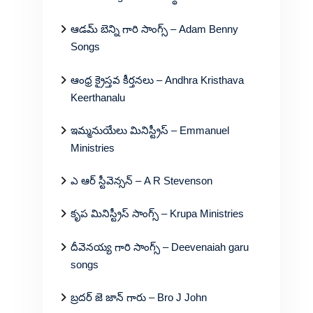
ఆడమ్ బెన్ని గారి సాంగ్స్ – Adam Benny
Songs
ఆంధ్ర క్రైస్తవ కీర్తనలు – Andhra Kristhava
Keerthanalu
ఇమ్మనుయేలు మినిస్ట్రీస్ – Emmanuel
Ministries
ఎ ఆర్ స్టీవెన్సన్ – A R Stevenson
కృప మినిస్ట్రీస్ సాంగ్స్ – Krupa Ministries
దీవెనయ్య గారి సాంగ్స్ – Deevenaiah garu
songs
బ్రదర్ జె జాన్ గారు – Bro J John