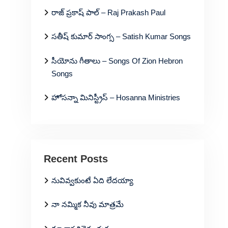
రాజ్ ప్రకాష్ పాల్ – Raj Prakash Paul
సతీష్ కుమార్ సాంగ్స – Satish Kumar Songs
సీయోను గీతాలు – Songs Of Zion Hebron
Songs
హోసన్నా మినిస్ట్రీస్ – Hosanna Ministries
Recent Posts
నువివ్వకుంటే ఏది లేదయ్యా
నా నమ్మిక నీవు మాత్రమే