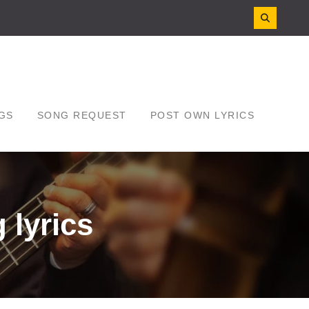
GS
SONG REQUEST
POST OWN LYRICS
g lyrics