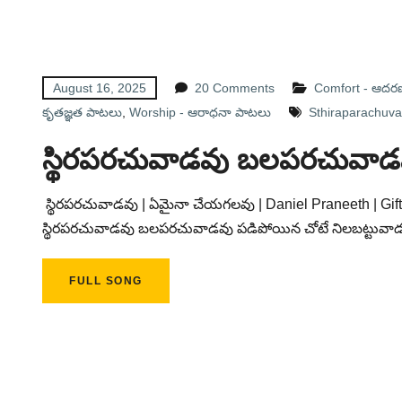
August 16, 2025
20 Comments
Comfort - ఆదర
కృతజ్ఞత పాటలు
,
Worship - ఆరాధనా పాటలు
Sthiraparachuva
స్థిరపరచువాడవు బలపరచువాడ
స్థిరపరచువాడవు | ఏమైనా చేయగలవు | Daniel Praneeth | Gifts
స్థిరపరచువాడవు బలపరచువాడవు పడిపోయిన చోటే నిలబట్టువ
FULL SONG