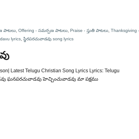
ణ పాటలు
,
Offering - సమర్పణ పాటలు
,
Praise - స్తుతి పాటలు
,
Thanksgiving 
davu lyrics
,
స్థిరపరచువాడవు song lyrics
వు
on| Latest Telugu Christian Song Lyrics Lyrics: Telugu
ాడవు ఘనపరచువాడవు హెచ్చించువాడవు మా పక్షము