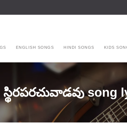
GS
ENGLISH SONGS
HINDI SONGS
KIDS SON
 స్థిరపరచువాడవు song l