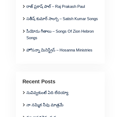
రాజ్ ప్రకాష్ పాల్ – Raj Prakash Paul
సతీష్ కుమార్ సాంగ్స – Satish Kumar Songs
సీయోను గీతాలు – Songs Of Zion Hebron
Songs
హోసన్నా మినిస్ట్రీస్ – Hosanna Ministries
Recent Posts
నువివ్వకుంటే ఏది లేదయ్యా
నా నమ్మిక నీవు మాత్రమే