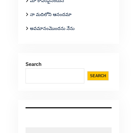
మా కాపరివైనందున
నా మదిలోని ఆనందమా
అవమానంమొందను నేను
Search
SEARCH