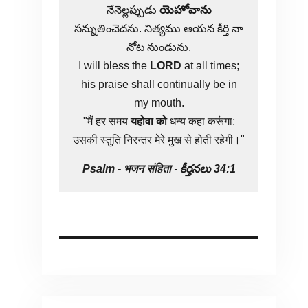
నేనెల్లప్పుడు
యెహోవాను
సన్నుతించెదను. నిత్యము ఆయన కీర్తి నా
నోట నుండును.
I will bless the
LORD
at all times;
his praise shall continually be in
my mouth.
"मैं हर समय
यहोवा
को
धन्य कहा करूंगा;
उसकी स्तुति निरन्तर मेरे मुख से होती रहेगी।"
Psalm -
भजन संहिता
-
కీర్తనలు 34:1