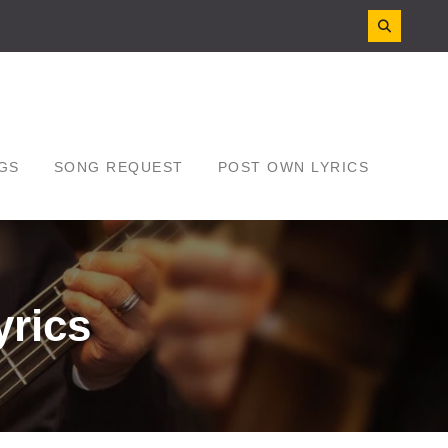
GS
SONG REQUEST
POST OWN LYRICS
yrics