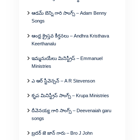
ఆడమ్ బెన్ని గారి సాంగ్స్ – Adam Benny
Songs
ఆంధ్ర క్రైస్తవ కీర్తనలు – Andhra Kristhava
Keerthanalu
ఇమ్మనుయేలు మినిస్ట్రీస్ – Emmanuel
Ministries
ఎ ఆర్ స్టీవెన్సన్ – A R Stevenson
కృప మినిస్ట్రీస్ సాంగ్స్ – Krupa Ministries
దీవెనయ్య గారి సాంగ్స్ – Deevenaiah garu
songs
బ్రదర్ జె జాన్ గారు – Bro J John