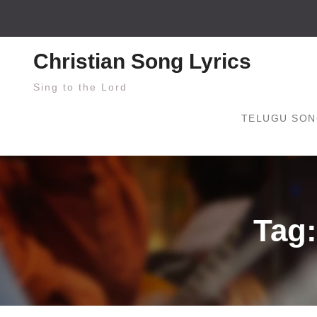
Skip
to
content
Christian Song Lyrics
Sing to the Lord
TELUGU SON
Tag: