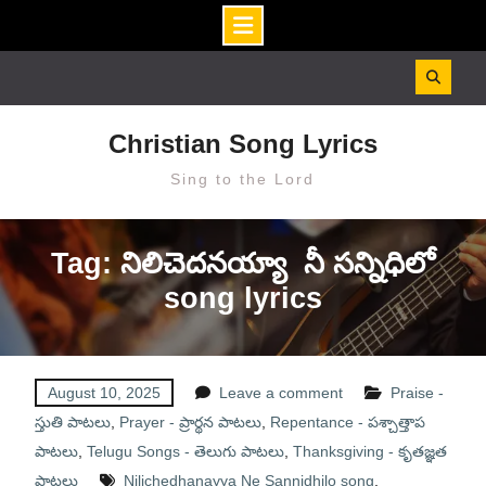
Skip
to
content
Christian Song Lyrics
Sing to the Lord
Tag: నిలిచెదనయ్యా నీ సన్నిధిలో
song lyrics
August 10, 2025
Leave a comment
Praise -
స్తుతి పాటలు
,
Prayer - ప్రార్థన పాటలు
,
Repentance - పశ్చాత్తాప
పాటలు
,
Telugu Songs - తెలుగు పాటలు
,
Thanksgiving - కృతజ్ఞత
పాటలు
Nilichedhanayya Ne Sannidhilo song
,