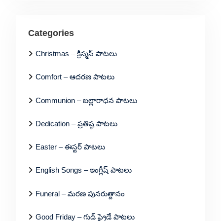
Categories
Christmas – క్రిస్మస్ పాటలు
Comfort – ఆదరణ పాటలు
Communion – బల్లారాధన పాటలు
Dedication – ప్రతిష్ఠ పాటలు
Easter – ఈస్టర్ పాటలు
English Songs – ఇంగ్లీష్ పాటలు
Funeral – మరణ పునరుత్దానం
Good Friday – గుడ్ ఫ్రైడే పాటలు