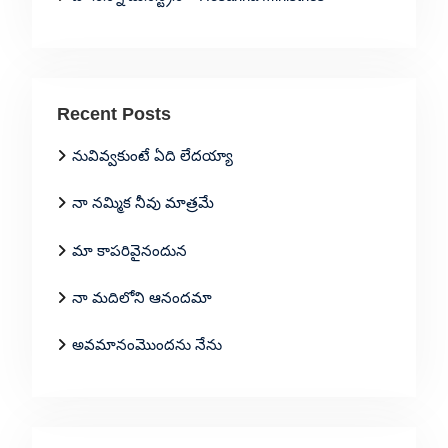
Recent Posts
నువివ్వకుంటే ఏది లేదయ్యా
నా నమ్మిక నీవు మాత్రమే
మా కాపరివైనందున
నా మదిలోని ఆనందమా
అవమానంమొందను నేను