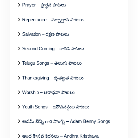
Prayer – ప్రార్థన పాటలు
Repentance – పశ్చాత్తాప పాటలు
Salvation – రక్షణ పాటలు
Second Coming – రాకడ పాటలు
Telugu Songs – తెలుగు పాటలు
Thanksgiving – కృతజ్ఞత పాటలు
Worship – ఆరాధనా పాటలు
Youth Songs – యౌవనస్థుల పాటలు
ఆడమ్ బెన్ని గారి సాంగ్స్ – Adam Benny Songs
ఆంధ్ర క్రైస్తవ కీర్తనలు – Andhra Kristhava