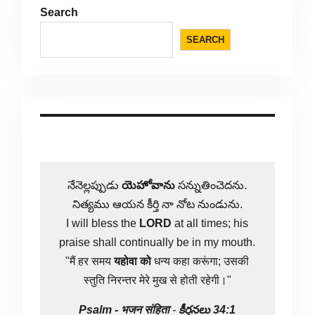
Search
SEARCH
నేనెల్లప్పుడు
యెహోవాను
సన్నుతించెదను.
నిత్యము ఆయన కీర్తి నా నోట నుండును.
I will bless the
LORD
at all times; his
praise shall continually be in my mouth.
"मैं हर समय
यहोवा
को
धन्य कहा करूंगा; उसकी
स्तुति निरन्तर मेरे मुख से होती रहेगी।"
Psalm -
भजन संहिता
-
కీర్తనలు 34:1