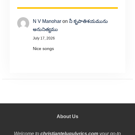
N V Manohar
on
నీ కృపాతిశయమును
అనునిత్యము
July 17, 2026
Nice songs
About Us
Welcome to
christiantelugulyrics.com
your go-to