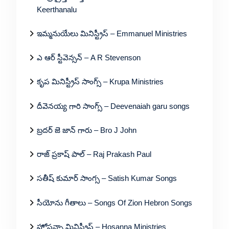
Keerthanalu
ఇమ్మనుయేలు మినిస్ట్రీస్ – Emmanuel Ministries
ఎ ఆర్ స్టీవెన్సన్ – A R Stevenson
కృప మినిస్ట్రీస్ సాంగ్స్ – Krupa Ministries
దీవెనయ్య గారి సాంగ్స్ – Deevenaiah garu songs
బ్రదర్ జె జాన్ గారు – Bro J John
రాజ్ ప్రకాష్ పాల్ – Raj Prakash Paul
సతీష్ కుమార్ సాంగ్స – Satish Kumar Songs
సీయోను గీతాలు – Songs Of Zion Hebron Songs
హోసన్నా మినిస్ట్రీస్ – Hosanna Ministries