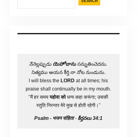
SEARCH
నేనెల్లప్పుడు
యెహోవాను
సన్నుతించెదను.
నిత్యము ఆయన కీర్తి నా నోట నుండును.
I will bless the
LORD
at all times; his
praise shall continually be in my mouth.
"मैं हर समय
यहोवा
को
धन्य कहा करूंगा; उसकी
स्तुति निरन्तर मेरे मुख से होती रहेगी।"
Psalm -
भजन संहिता
-
కీర్తనలు 34:1