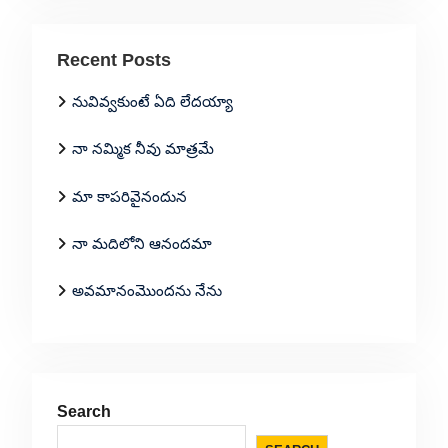
Recent Posts
నువివ్వకుంటే ఏది లేదయ్యా
నా నమ్మిక నీవు మాత్రమే
మా కాపరివైనందున
నా మదిలోని ఆనందమా
అవమానంమొందను నేను
Search