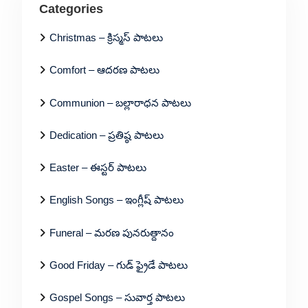
Categories
Christmas – క్రిస్మస్ పాటలు
Comfort – ఆదరణ పాటలు
Communion – బల్లారాధన పాటలు
Dedication – ప్రతిష్ఠ పాటలు
Easter – ఈస్టర్ పాటలు
English Songs – ఇంగ్లీష్ పాటలు
Funeral – మరణ పునరుత్దానం
Good Friday – గుడ్ ఫ్రైడే పాటలు
Gospel Songs – సువార్త పాటలు