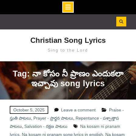
Skip
to
content
Christian Song Lyrics
Sing to the Lord
Tag: నా కోసం నీ ప్రాణం ఎందుకలా
ఇచ్చావు song lyrics
October 5, 2025
Leave a comment
Praise -
స్తుతి పాటలు
,
Prayer - ప్రార్థన పాటలు
,
Repentance - పశ్చాత్తాప
పాటలు
,
Salvation - రక్షణ పాటలు
Na kosam ni pranam
lyrics
,
Na kosam ni pranam song lyrics in english
,
Na kosam