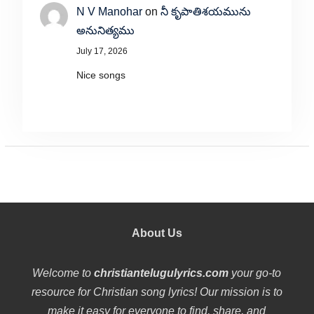
N V Manohar
on
నీ కృపాతిశయమును
అనునిత్యము
July 17, 2026
Nice songs
About Us
Welcome to
christiantelugulyrics.com
your go-to
resource for Christian song lyrics! Our mission is to
make it easy for everyone to find, share, and