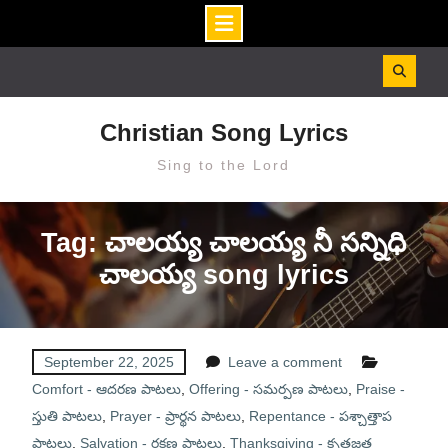
Skip
to
content
Christian Song Lyrics
Sing to the Lord
Tag: చాలయ్య చాలయ్య నీ సన్నిధి
చాలయ్య song lyrics
September 22, 2025
Leave a comment
Comfort - ఆదరణ పాటలు
,
Offering - సమర్పణ పాటలు
,
Praise -
స్తుతి పాటలు
,
Prayer - ప్రార్థన పాటలు
,
Repentance - పశ్చాత్తాప
పాటలు
,
Salvation - రక్షణ పాటలు
,
Thanksgiving - కృతజ్ఞత