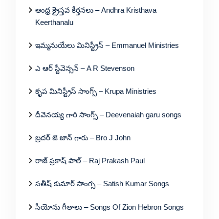
ఆంధ్ర క్రైస్తవ కీర్తనలు – Andhra Kristhava
Keerthanalu
ఇమ్మనుయేలు మినిస్ట్రీస్ – Emmanuel Ministries
ఎ ఆర్ స్టీవెన్సన్ – A R Stevenson
కృప మినిస్ట్రీస్ సాంగ్స్ – Krupa Ministries
దీవెనయ్య గారి సాంగ్స్ – Deevenaiah garu songs
బ్రదర్ జె జాన్ గారు – Bro J John
రాజ్ ప్రకాష్ పాల్ – Raj Prakash Paul
సతీష్ కుమార్ సాంగ్స – Satish Kumar Songs
సీయోను గీతాలు – Songs Of Zion Hebron Songs