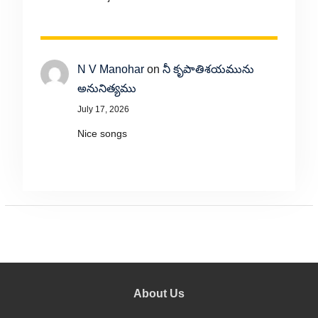
N V Manohar
on
నీ కృపాతిశయమును
అనునిత్యము
July 17, 2026
Nice songs
About Us