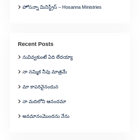
హోసన్నా మినిస్ట్రీస్ – Hosanna Ministries
Recent Posts
నువివ్వకుంటే ఏది లేదయ్యా
నా నమ్మిక నీవు మాత్రమే
మా కాపరివైనందున
నా మదిలోని ఆనందమా
అవమానంమొందను నేను