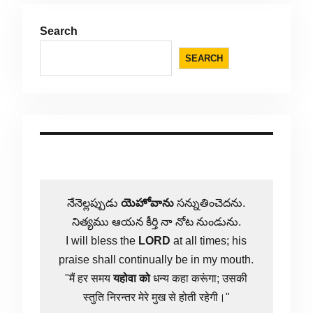
Search
SEARCH
నేనెల్లప్పుడు
యెహోవాను
సన్నుతించెదను.
నిత్యము ఆయన కీర్తి నా నోట నుండును.
I will bless the
LORD
at all times; his
praise shall continually be in my mouth.
"मैं हर समय
यहोवा
को
धन्य कहा करूंगा; उसकी
स्तुति निरन्तर मेरे मुख से होती रहेगी।"