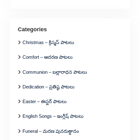
Categories
Christmas – క్రిస్మస్ పాటలు
Comfort – ఆదరణ పాటలు
Communion – బల్లారాధన పాటలు
Dedication – ప్రతిష్ఠ పాటలు
Easter – ఈస్టర్ పాటలు
English Songs – ఇంగ్లీష్ పాటలు
Funeral – మరణ పునరుత్దానం