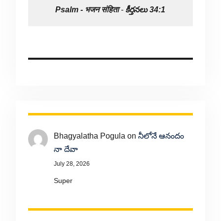
Psalm -
भजन संहिता
-
కీర్తనలు 34:1
Bhagyalatha Pogula
on
నీలోనే ఆనందం
నా దేవా
July 28, 2026
Super