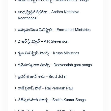
ఆంధ్ర క్రైస్తవ కీర్తనలు – Andhra Kristhava
Keerthanalu
ఇమ్మనుయేలు మినిస్ట్రీస్ – Emmanuel Ministries
ఎ ఆర్ స్టీవెన్సన్ – A R Stevenson
కృప మినిస్ట్రీస్ సాంగ్స్ – Krupa Ministries
దీవెనయ్య గారి సాంగ్స్ – Deevenaiah garu songs
బ్రదర్ జె జాన్ గారు – Bro J John
రాజ్ ప్రకాష్ పాల్ – Raj Prakash Paul
సతీష్ కుమార్ సాంగ్స – Satish Kumar Songs