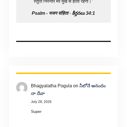
स्तुति निरन्तर मेरे मुख से होती रहेगी।"
Psalm -
भजन संहिता
-
కీర్తనలు 34:1
Bhagyalatha Pogula
on
నీలోనే ఆనందం
నా దేవా
July 28, 2026
Super