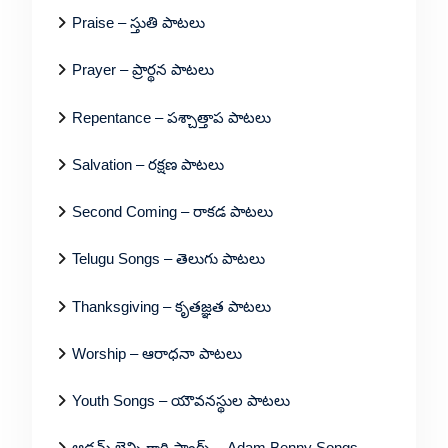
Praise – స్తుతి పాటలు
Prayer – ప్రార్థన పాటలు
Repentance – పశ్చాత్తాప పాటలు
Salvation – రక్షణ పాటలు
Second Coming – రాకడ పాటలు
Telugu Songs – తెలుగు పాటలు
Thanksgiving – కృతజ్ఞత పాటలు
Worship – ఆరాధనా పాటలు
Youth Songs – యౌవనస్థుల పాటలు
ఆడమ్ బెన్ని గారి సాంగ్స్ – Adam Benny Songs