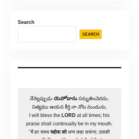
Search
SEARCH
నేనెల్లప్పుడు
యెహోవాను
సన్నుతించెదను.
నిత్యము ఆయన కీర్తి నా నోట నుండును.
I will bless the
LORD
at all times; his
praise shall continually be in my mouth.
"मैं हर समय
यहोवा
को
धन्य कहा करूंगा; उसकी