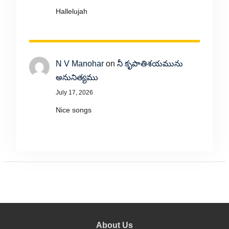
Hallelujah
N V Manohar
on
నీ కృపాతిశయమును
అనునిత్యము
July 17, 2026
Nice songs
About Us