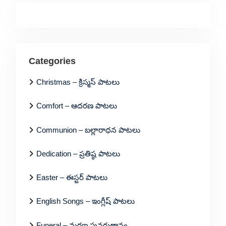
Categories
Christmas – క్రిస్మస్ పాటలు
Comfort – ఆదరణ పాటలు
Communion – బల్లారాధన పాటలు
Dedication – ప్రతిష్ఠ పాటలు
Easter – ఈస్టర్ పాటలు
English Songs – ఇంగ్లీష్ పాటలు
Funeral – మరణ పునరుత్దానం