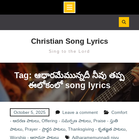
Skip
to
content
Christian Song Lyrics
Sing to the Lord
Tag: ఆధారమేమున్నదీ నీవు తప్ప
ఈలోకంలో song lyrics
October 5, 2025
Leave a comment
Comfort
- ఆదరణ పాటలు
,
Offering - సమర్పణ పాటలు
,
Praise - స్తుతి
పాటలు
,
Prayer - ప్రార్థన పాటలు
,
Thanksgiving - కృతజ్ఞత పాటలు
,
Worship - ఆరాధనా పాటలు
Adharamemunnadi nivu