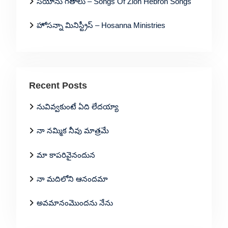
సీయోను గీతాలు – Songs Of Zion Hebron Songs
హోసన్నా మినిస్ట్రీస్ – Hosanna Ministries
Recent Posts
నువివ్వకుంటే ఏది లేదయ్యా
నా నమ్మిక నీవు మాత్రమే
మా కాపరివైనందున
నా మదిలోని ఆనందమా
అవమానంమొందను నేను