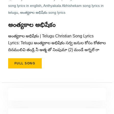
song lyrics in english
,
Anthyakala Abhishekam song lyrics in
telugu
,
అంత్యకాల అభిషేకం song lyrics
అంత్యకాల అభిషేకం
అంత్యకాల అభిషేకం | Telugu Christian Song Lyrics
Lyrics: Telugu అంత్యకాల అభిషేకం సర్వ జనుల కోసం కోతకాల
దినములివి తండ్రి నీ ఆత్మ తో నింపుమా (2) మండే అగ్నలే రా
FULL SONG