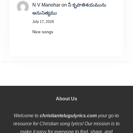
N V Manohar
on
నీ కృపాతిశయమును
అనునిత్యము
July 17, 2026
Nice songs
About Us
Welcome to
christiantelugulyrics.com
your go-to
resource for Christian song lyrics! Our mission is to
make it easy for everyone to find, share, and