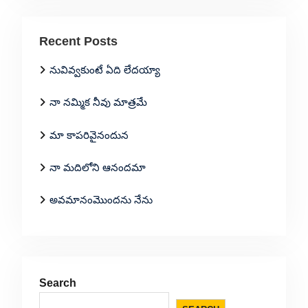
Recent Posts
నువివ్వకుంటే ఏది లేదయ్యా
నా నమ్మిక నీవు మాత్రమే
మా కాపరివైనందున
నా మదిలోని ఆనందమా
అవమానంమొందను నేను
Search