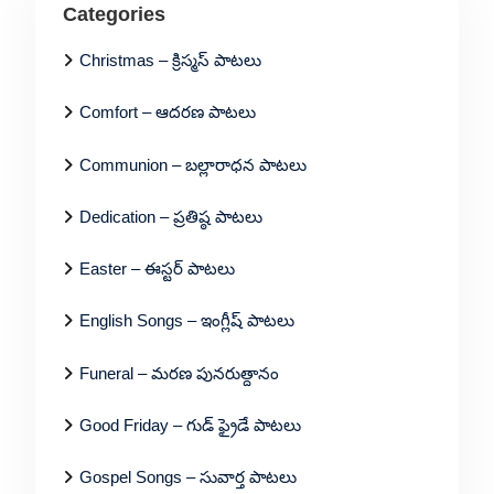
Categories
Christmas – క్రిస్మస్ పాటలు
Comfort – ఆదరణ పాటలు
Communion – బల్లారాధన పాటలు
Dedication – ప్రతిష్ఠ పాటలు
Easter – ఈస్టర్ పాటలు
English Songs – ఇంగ్లీష్ పాటలు
Funeral – మరణ పునరుత్దానం
Good Friday – గుడ్ ఫ్రైడే పాటలు
Gospel Songs – సువార్త పాటలు