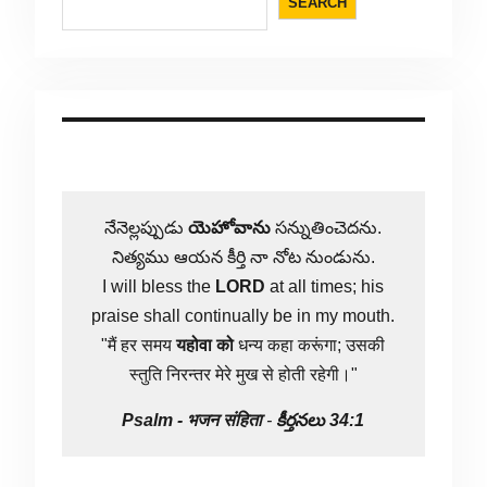
SEARCH
నేనెల్లప్పుడు
యెహోవాను
సన్నుతించెదను.
నిత్యము ఆయన కీర్తి నా నోట నుండును.
I will bless the
LORD
at all times; his
praise shall continually be in my mouth.
"मैं हर समय
यहोवा
को
धन्य कहा करूंगा; उसकी
स्तुति निरन्तर मेरे मुख से होती रहेगी।"
Psalm -
भजन संहिता
-
కీర్తనలు 34:1