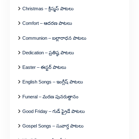
Christmas – క్రిస్మస్ పాటలు
Comfort – ఆదరణ పాటలు
Communion – బల్లారాధన పాటలు
Dedication – ప్రతిష్ఠ పాటలు
Easter – ఈస్టర్ పాటలు
English Songs – ఇంగ్లీష్ పాటలు
Funeral – మరణ పునరుత్దానం
Good Friday – గుడ్ ఫ్రైడే పాటలు
Gospel Songs – సువార్త పాటలు