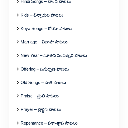
Hindi Songs – హిందీ పాటలు
Kids – చిన్నారుల పాటలు
Koya Songs – కోయా పాటలు
Marriage – వివాహ పాటలు
New Year – నూతన సంవత్సర పాటలు
Offering – సమర్పణ పాటలు
Old Songs – పాత పాటలు
Praise – స్తుతి పాటలు
Prayer – ప్రార్థన పాటలు
Repentance – పశ్చాత్తాప పాటలు