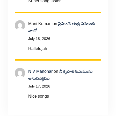
Super song faster
Mani Kumari
on
ప్రేమించే తండ్రి ఏముంది
నాలో
July 18, 2026
Hallelujah
N V Manohar
on
నీ కృపాతిశయమును
అనునిత్యము
July 17, 2026
Nice songs