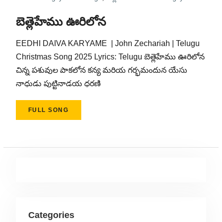
బెత్లెహేము ఊరిలోన
EEDHI DAIVA KARYAME | John Zechariah | Telugu
Christmas Song 2025 Lyrics: Telugu బెత్లెహేము ఊరిలోన
చిన్న పశువుల పాకలోన కన్య మరియ గర్భమందున యేసు
నాధుడు పుట్టినాడయ ధరణి
FULL SONG
Categories