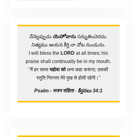
నేనెల్లప్పుడు
యెహోవాను
సన్నుతించెదను.
నిత్యము ఆయన కీర్తి నా నోట నుండును.
I will bless the
LORD
at all times; his
praise shall continually be in my mouth.
"मैं हर समय
यहोवा
को
धन्य कहा करूंगा; उसकी
स्तुति निरन्तर मेरे मुख से होती रहेगी।"
Psalm -
भजन संहिता
-
కీర్తనలు 34:1