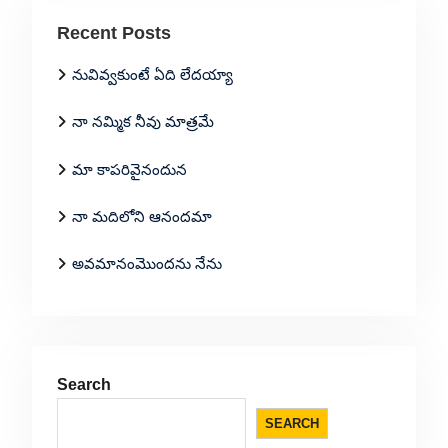
Recent Posts
నువివ్వకుంటే ఏది లేదయ్యా
నా నమ్మిక నీవు మాత్రమే
మా కాపరివైనందున
నా మదిలోని ఆనందమా
అవమానంమొందను నేను
Search
SEARCH